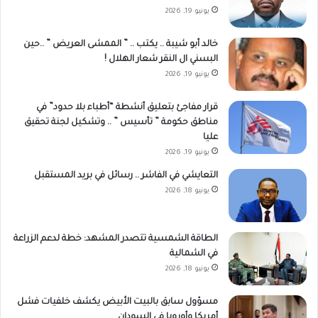
يونيو 19, 2026
خالد أبو شيبة .. يكتب .. ” الممشى العريض ” ..حين
البسني ال النقر شعار الهلال !
يونيو 19, 2026
قرار مفاجئ بتعليق أنشطة “أطباء بلا حدود” في
مناطق حكومة ” تأسيس ” .. وتشكيل لجنة تحقيق
عليا
يونيو 19, 2026
التعايشي في الفاشر .. رسائل في بريد المستقبل
يونيو 18, 2026
الطاقة الشمسية تتصدر المشهد: خطة لدعم الزراعة
في الشمالية
يونيو 18, 2026
مسؤول سابق بالبيت الأبيض يكشف خلفيات فشل
أمريكا وأوروبا في السودان