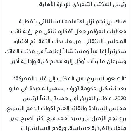
رئيس المكتب التنفيذي للإدارة الأهلية.
هناك برز نجم نزار. اهتمامه الاستثنائي بتغطية
فعاليات المؤتمر جعل أفكاره تلتقي مع رؤية نائب
المجلس الانتقالي. من هنا بدأت الثقة. تم اختياره
سكرتيراً إعلامياً ومستشاراً إعلامياً في مكتب القائد،
وسرعان ما بدأت تُوكَل إليه مهام فنية وإدارية أكبر.
*الصعود السريع: من المكتب إلى قلب المعركة*
بعد تشكيل حكومة ثورة ديسمبر المجيدة في مايو
2020، واختيار الفريق أول حميدتي نائباً لرئيس
مجلس السيادة والقائد العام لقوات الدعم السريع،
برع نجم الزميل نزار سيد أحمد فرح أكثر. أصبح يدير
ملفات تنفيذية حساسة، ويقدم الاستشارات