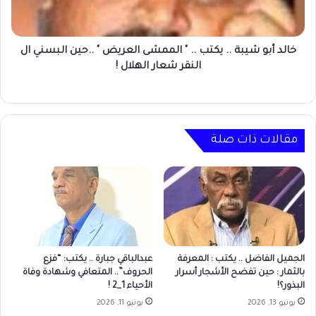
"
الممشى
العريض
"
خالد أبو شيبة .. يكتب .. " الممشى العريض " ..حين البسني ال
..حين
النقر شعار الهلال !
البسني
ال
النقر
شعار
الهلال
مقالات ذات صلة
!
الجميل الفاضل .. يكتب : المعرفة
عبدالباقي جبارة .. يكتب: “فزع
بالثمار : حين تفضح الأشجار أسرار
الحروف”.. المتعافي وشهادة وفاة
البذور؟!
الأحياء 1_2 !
يونيو 13, 2026
يونيو 11, 2026