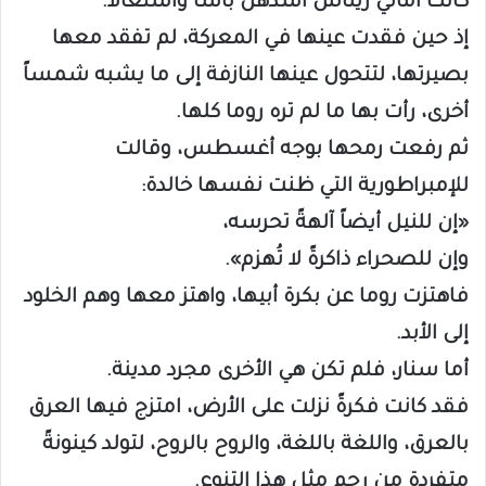
كانت أماني ريناس أشدهن بأساً واشتعالاً.
إذ حين فقدت عينها في المعركة، لم تفقد معها
بصيرتها، لتتحول عينها النازفة إلى ما يشبه شمساً
أخرى، رأت بها ما لم تره روما كلها.
ثم رفعت رمحها بوجه أغسطس، وقالت
للإمبراطورية التي ظنت نفسها خالدة:
«إن للنيل أيضاً آلهةً تحرسه،
وإن للصحراء ذاكرةً لا تُهزم».
فاهتزت روما عن بكرة أبيها، واهتز معها وهم الخلود
إلى الأبد.
أما سنار، فلم تكن هي الأخرى مجرد مدينة.
فقد كانت فكرةً نزلت على الأرض، امتزج فيها العرق
بالعرق، واللغة باللغة، والروح بالروح، لتولد كينونةً
متفردة من رحم مثل هذا التنوع.