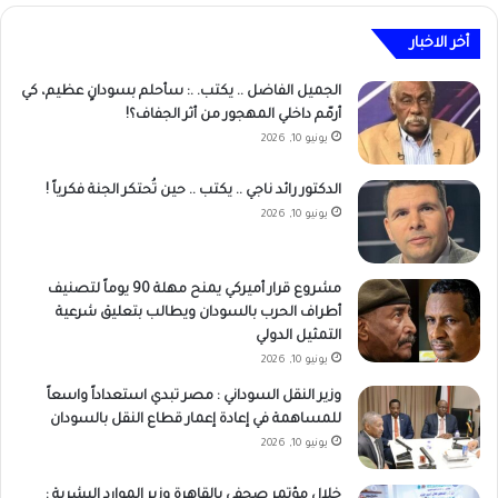
أخر الاخبار
الجميل الفاضل .. يكتب. .: سأحلم بسودانٍ عظيم، كي
أرمّم داخلي المهجور من أثر الجفاف؟!
يونيو 10, 2026
الدكتور رائد ناجي‎ .. يكتب .. حين تُحتكر الجنة فكرياً !
يونيو 10, 2026
مشروع قرار أميركي يمنح مهلة 90 يوماً لتصنيف
أطراف الحرب بالسودان ويطالب بتعليق شرعية
التمثيل الدولي
يونيو 10, 2026
وزير النقل السوداني : مصر تبدي استعداداً واسعاً
للمساهمة في إعادة إعمار قطاع النقل بالسودان
يونيو 10, 2026
خلال مؤتمر صحفي بالقاهرة وزير الموارد البشرية :