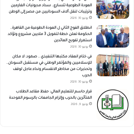
العودة الطوعية تتسارع.. سداد مديونيات الغارمين
وترتيبات لنقل آلاف السودانيين من مصر إلى الوطن
يونيو 10, 2026
انطلاق الفوج الثاني ل العودة الطوعية من القاهرة..
الحكومة تعلن خطة لتمويل 3 ملايين مشروع وتؤكد
استمرار تفويج العائدين
يونيو 10, 2026
في ختام انعقاد مكتبها التنفيذي .. صمود: لا مكان
للإسلاميين والمؤتمر الوطني في مستقبل السودان..
وتحذيرات من مخاطر الانقسام ونداء عاجل لوقف
الحرب
يونيو 10, 2026
قرار حاسم للتعليم العالي: حفظ مقاعد الطلاب
المتأثرين بالحرب وإلزام الجامعات بالرسوم الموحدة
يونيو 9, 2026