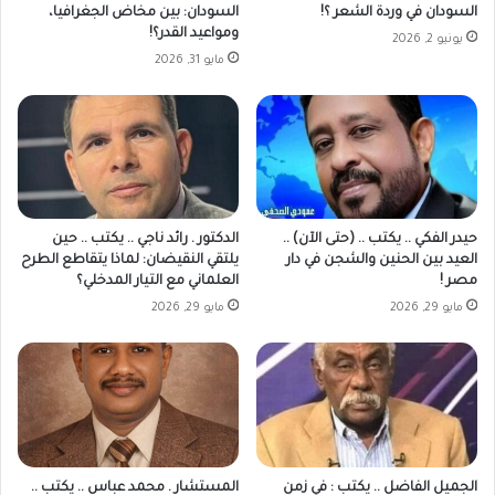
السودان في وردة الشعر ؟!
السودان: بين مخاض الجغرافيا،
ومواعيد القدر؟!
يونيو 2, 2026
مايو 31, 2026
حيدر الفكي .. يكتب .. (حتى الآن) ..
الدكتور . رائد ناجي‎ .. يكتب .. حين
العيد بين الحنين والشجن في دار
يلتقي النقيضان: لماذا يتقاطع الطرح
مصر !
العلماني مع التيار المدخلي؟
مايو 29, 2026
مايو 29, 2026
الجميل الفاضل .. يكتب : في زمنِ
المستشار . محمد عباس .. يكتب ..