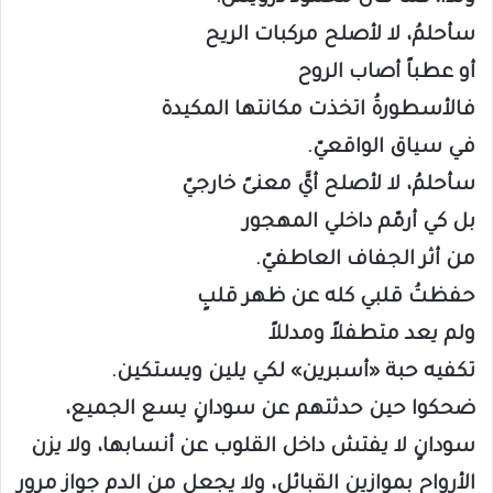
سأحلمُ، لا لأصلح مركبات الريح
أو عطباً أصاب الروح
فالأسطورةُ اتخذت مكانتها المكيدة
في سياق الواقعيّ.
سأحلمُ، لا لأصلح أيَّ معنىً خارجيّ
بل كي أرمّم داخلي المهجور
من أثر الجفاف العاطفيّ.
حفظتُ قلبي كله عن ظهر قلبٍ
ولم يعد متطفلاً ومدللاً
تكفيه حبة «أسبرين» لكي يلين ويستكين.
ضحكوا حين حدثتهم عن سودانٍ يسع الجميع،
سودانٍ لا يفتش داخل القلوب عن أنسابها، ولا يزن
الأرواح بموازين القبائل، ولا يجعل من الدم جواز مرورٍ