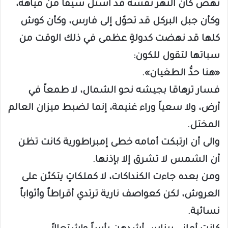
نهض كأن النهر نفسه قد استل سيفاً من مياهه،
وكأن جبل البركل قد تحوّل إلى فارس، وكأن كوش
كلها قد نهضت كدولةٍ عظمى في ذلك الوقت من
سباتها لتقول للكون:
«هنا حدُّ الطغيان».
فسار ترهاقا بجيشه نحو الشمال، لا طمعاً في
أرض، ولا سعياً وراء غنيمة، إنما لضبط ميزان العالم
المختل.
والى أن ارتبكت أمامه خطى إمبراطورية كانت تظن
أن الشمس لا تشرق إلا بإذنها.
ومن بعده جاءت الكنداكات، لا كملكاتٍ يتكئن على
العروش، لكن كعواصف نارية ترتدي أقراطاً وأثواباً
نسائية.