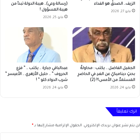
الزيف.. الصدقُ هو الفداء
(رسالة وعي).. هيبة الدولة تبدأ من
هيبة المسؤول !
مايو 27, 2026
مايو 25, 2026
الجميل الفاضل .. يكتب : محاولةٌ
عبدالباقي جبارة .. يكتب .. ” فزع
بحثٍ ديناميكيّ عن الغدِ في الحاضرِ
الحروف ” .. حليل الأزهري .. الأعيسر ”
المستمدِّ من الأمس؟! (2)
شرب الدواء كلو ” !
مايو 24, 2026
مايو 24, 2026
اترك تعليقاً
لن يتم نشر عنوان بريدك الإلكتروني.
الحقول الإلزامية مشار إليها بـ
*
ا