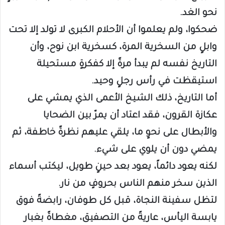
نحو الغد.
ضحكوا، ولم يعلموا أن الأحلام الكبرى لا تولد إلا تحت
وابلٍ من السخرية المرة، كسخرية ابن نوح، وأن
التاريخ نفسه لم يبدأ مرةً إلا كفكرةٍ مستحيلة
استيقظت في رأس رجلٍ وحيد.
أما التاريخ، ذلك الشيخ الأعمى الذي يمشي على
عكازة القرون، فقد اعتاد أن يمرّ بين الضحايا
والأبطال على نحوٍ ما، يلقي عليهم نظرةً خاطفة، ثم
يمضي دون أن يلوي على شيء.
لكنه يعود دائماً، يعود بعد حينٍ طويل، ليكتب أسماء
الذين سخر منهم الناس بحروفٍ من نار.
لتظل سفينة النجاة، قبل كل طوفان، رابضةً فوق
يابسة اليأس، عاريةً من التصفيق، مغطاةً بغبار