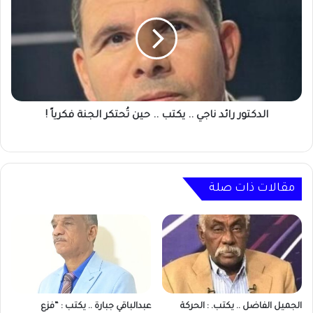
..
يكتب
..
حين
تُحتكر
الجنة
فكرياً
الدكتور رائد ناجي‎ .. يكتب .. حين تُحتكر الجنة فكرياً !
!
مقالات ذات صلة
الجميل الفاضل .. يكتب. : الحركة
عبدالباقي جبارة .. يكتب : “فزع