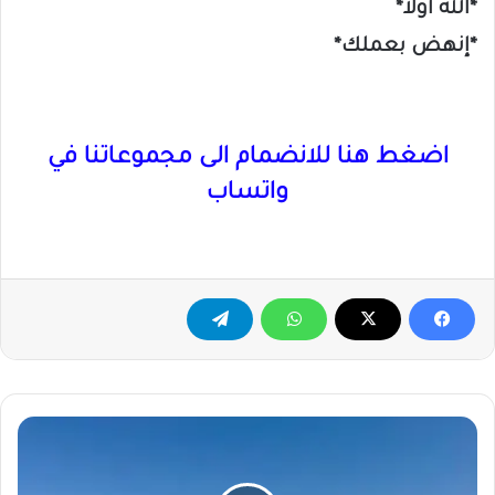
*الله أولاً*
*إنهض بعملك*
اضغط هنا للانضمام الى مجموعاتنا في
واتساب
قوافل
الأمم
المتحدة