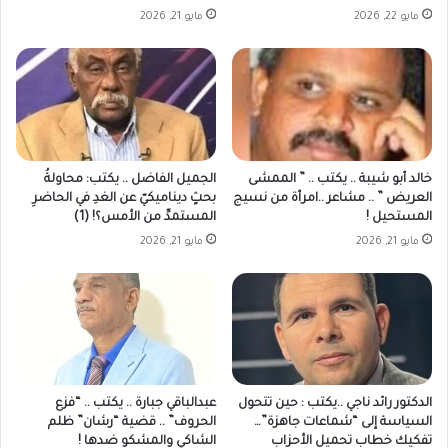
مايو 22, 2026
مايو 21, 2026
خالد أبو شيبة .. يكتب .. ” الممشى
الجميل الفاضل .. يكتب: محاولةُ
العريض ” .. مشاعر ..امرأة من نسيج
بحثٍ ديناميكيّ عن الغدِ في الحاضرِ
المستحيل !
المستمدِّ من الأمس؟! (1)
مايو 21, 2026
مايو 21, 2026
الدكتور رائد ناجي‎ ..يكتب : حين تتحول
عبدالباقي جبارة .. يكتب .. “فزع
السياسة إلى “شماعات جاهزة”…
الحروف” .. قضية “رشان” ظلم
تفكيك خطاب تحميل الأحزاب
الشاكي والمشكو ضدها !