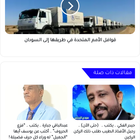
في
طريقها
إلى
السودان
قوافل الأمم المتحدة في طريقها إلى السودان
مقالات ذات صلة
حيدر الفكي .. يكتب .. (حتى الآن) ..
عبدالباقي جبارة .. يكتب .. “فزع
رحيل الأفذاذ الطيب طلب ذلك الركن
الحروف” .. أكتب عن يوسف أيها
الركين
“الجميل” له وراء كل حرف فضيلة !