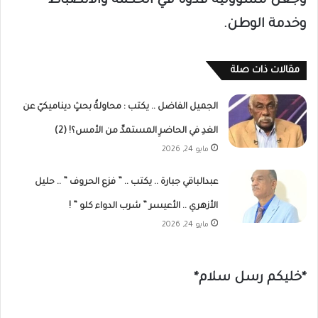
وجعل مسؤوليه قدوة في الحكمة والانضباط
وخدمة الوطن.
مقالات ذات صلة
الجميل الفاضل .. يكتب : محاولةٌ بحثٍ ديناميكيّ عن
الغدِ في الحاضرِ المستمدِّ من الأمس؟! (2)
مايو 24, 2026
عبدالباقي جبارة .. يكتب .. ” فزع الحروف ” .. حليل
الأزهري .. الأعيسر ” شرب الدواء كلو ” !
مايو 24, 2026
*خليكم رسل سلام*