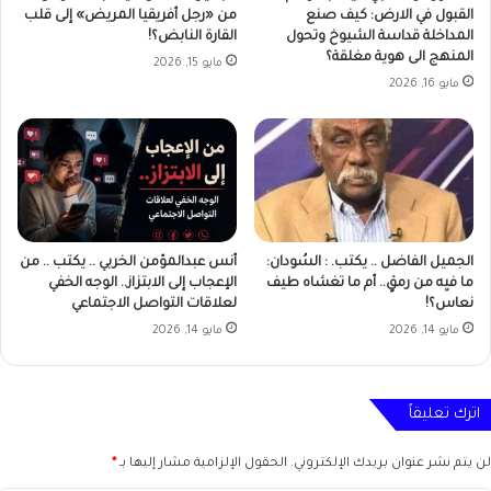
القبول في الارض: كيف صنع
من «رجل أفريقيا المريض» إلى قلب
المداخلة قداسة الشيوخ وتحول
القارة النابض؟!
المنهج الى هوية مغلقة؟
مايو 15, 2026
مايو 16, 2026
الجميل الفاضل .. يكتب. : السُودان:
أنس عبدالمؤمن الخربي .. يكتب .. من
ما فيِه من رمقٍ.. أم ما تغشاه طيف
الإعجاب إلى الابتزاز.. الوجه الخفي
نعاس؟!
لعلاقات التواصل الاجتماعي
مايو 14, 2026
مايو 14, 2026
اترك تعليقاً
لن يتم نشر عنوان بريدك الإلكتروني.
الحقول الإلزامية مشار إليها بـ
*