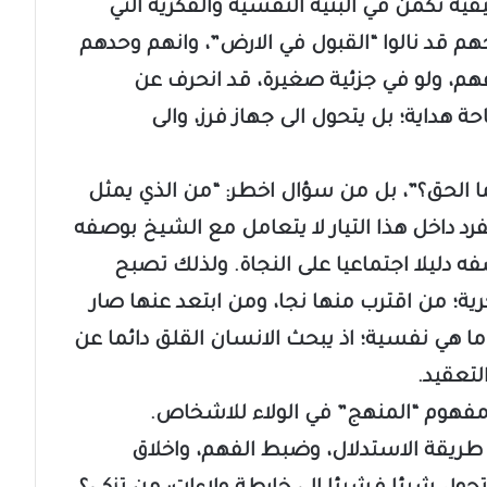
قية تكمن في البنية النفسية والفكرية التي
هم قد نالوا “القبول في الارض”، وانهم وحدهم
هم، ولو في جزئية صغيرة، قد انحرف عن
حة هداية؛ بل يتحول الى جهاز فرز، والى
ما الحق؟”، بل من سؤال اخطر: “من الذي يمثل
فرد داخل هذا التيار لا يتعامل مع الشيخ بوصفه
 دليلا اجتماعيا على النجاة. ولذلك تصبح
ة؛ من اقترب منها نجا، ومن ابتعد عنها صار
ا هي نفسية؛ اذ يبحث الانسان القلق دائما عن
تعقيد.
ل مفهوم “المنهج” في الولاء للاشخاص.
 طريقة الاستدلال، وضبط الفهم، واخلاق