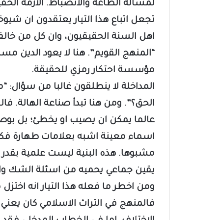
لمسألة الطاعة والانضباط. الازمة الحقي
تجعل اتباع هذا التيار يعتقدون ان شيوخ
اهل السنة الحقيقيون، وان كل من خالف
“المنهج القويم”. هنا لا يعود الدين مسا
مؤسسة احتكار رمزي للحقيقة.
المداخلة لا ينطلقون غالبا من سؤال: “
الحق؟”. ومن هنا تبدأ صناعة الهالة. فال
عالما يمكن ان يصيب او يخطئ؛ بل بوصفه
اسماء معينة اشبه بعلامات طهارة فكري
مشبوها. هذه البنية ليست علمية بقدر م
يقين جماعي يحميه من اسئلة الشك وال
ومن اخطر ما فعله هذا التيار انه اختز
فالمنهج في التراث الاسلامي كان يعني