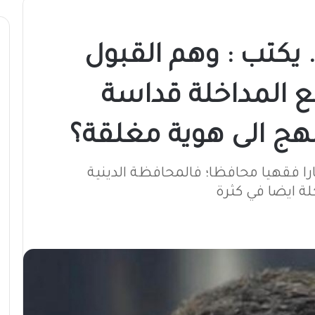
كتور .. رائد ناجي‎ .. يكتب : وهم القبول
 المداخلة قداسة
هج الى هوية مغلقة؟
ارا فقهيا محافظا؛ فالمحافظة الدينية
ة ايضا في كثرة