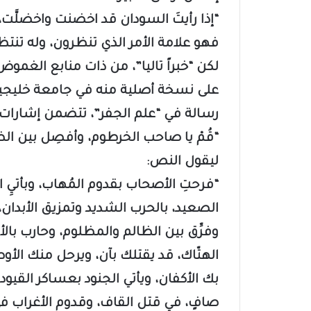
“إذا رأيتَ السودان قد اخضنت واخضلَّت، ف
فهو علامة الأمر الذي تنظرون، وله تنتظ
لكن “خبراً تاليا”، من ذات منابع الغمو
على نسخة أصلية منه في جامعة خليجية ـ 
رسالة في “علم الجفر”، تتضمن إشارات
“قُمْ يا صاحب الخرطوم، وأفصِل بين ال
ليقول النص:
“فرحتِ الأصحاب بقدوم المُهاب، وبأتيِ
الصعيد، بالحرب الشديد وتمزيق الأبدان
وفرِّق بين الظالم والمظلوم، وحارب بالأ
الهتّاك، قد يقتلك بآن، ويرحل منك الأوط
بك الأكفان، ويأتي الجنود بعساكر القيود 
صافٍ، في قتل القاف، وقدوم الأغراب في 