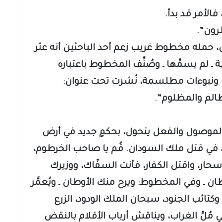
الأمر قد بدأ.
رون”.
ض، حمله مخطوط غريب زعم أحد الباحثين أنه عثر
لم يسمِّها ـ وصُنِّف المخطوط باعتباره
 ونبوءات مطلسمة، نُشرت تحت عنوان:
ظالم والمظلوم”.
 الموصول والفعل يتحول، بحكمٍ جديد في أرض
، في قتل ملك السودان. قُم يا صاحب الخرطوم،
سحار، واقتل الكفار، فأنت السفّاك، ووزيرك
ان ـ وفي المخطوط: ويرح منك الأوطان ـ ويُعمَّر
وكتائب الجنود، سبحان الملك الودود، الزرع
مُلِّ الغراب، ويناقش أرباب الأقلام بالنقض