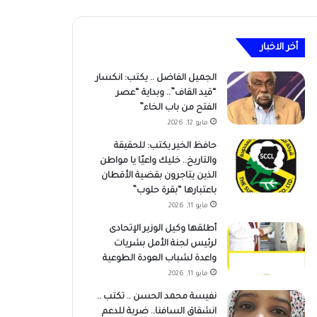
أخر الاخبار
الجميل الفاضل .. يكتب: انكسار
“قيد القاف”.. وبداية “عصر
الفتح من باب الخاء”
مايو 12, 2026
حافظ الخير يكتب: للحقيقة
والتاريخ.. خليك واعيًا يا مواطن
الذين يتاجرون بقضية الأقطان
باعتبارها “بقرة حلوب”
مايو 11, 2026
أطلقها وكيل الوزير الإتحادى
لرئيس لجنة الأمل بشريات
واعدة لشباب العودة الطوعية
مايو 11, 2026
نفيسة محمد الحسن .. تكتب ..
انشقاق السافنا.. ضربة للدعم