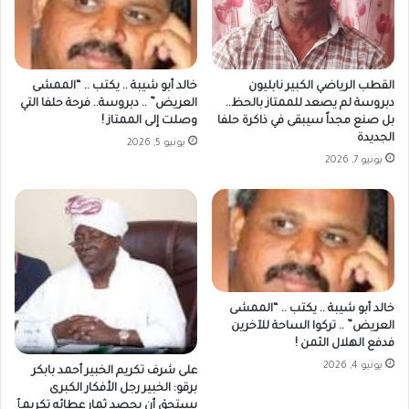
القطب الرياضي الكبير نابليون
خالد أبو شيبة .. يكتب .. “الممشى
دبروسة لم يصعد للممتاز بالحظ..
العريض” .. دبروسة.. فرحة حلفا التي
بل صنع مجداً سيبقى في ذاكرة حلفا
وصلت إلى الممتاز !
الجديدة
يونيو 5, 2026
يونيو 7, 2026
خالد أبو شيبة .. يكتب .. “الممشى
العريض” .. تركوا الساحة للآخرين
فدفع الهلال الثمن !
يونيو 4, 2026
على شرف تكريم الخبير أحمد بابكر
برقو: الخبير رجل الأفكار الكبرى
يستحق أن يحصد ثمار عطائه تكريمٱ