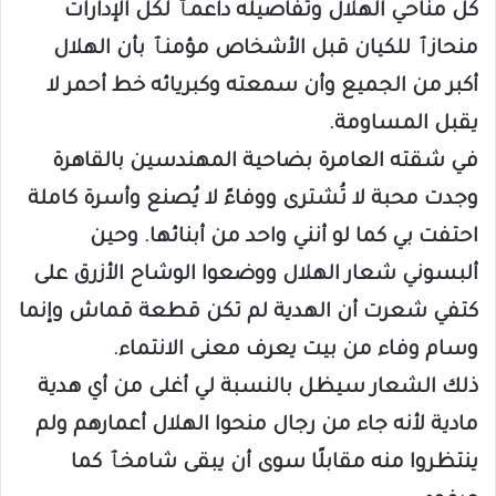
كل مناحي الهلال وتفاصيله داعمٱ لكل الإدارات
منحازٱ للكيان قبل الأشخاص مؤمنٱ بأن الهلال
أكبر من الجميع وأن سمعته وكبريائه خط أحمر لا
يقبل المساومة.
في شقته العامرة بضاحية المهندسين بالقاهرة
وجدت محبة لا تُشترى ووفاءً لا يُصنع وأسرة كاملة
احتفت بي كما لو أنني واحد من أبنائها. وحين
ألبسوني شعار الهلال ووضعوا الوشاح الأزرق على
كتفي شعرت أن الهدية لم تكن قطعة قماش وإنما
وسام وفاء من بيت يعرف معنى الانتماء.
ذلك الشعار سيظل بالنسبة لي أغلى من أي هدية
مادية لأنه جاء من رجال منحوا الهلال أعمارهم ولم
ينتظروا منه مقابلًا سوى أن يبقى شامخٱ كما