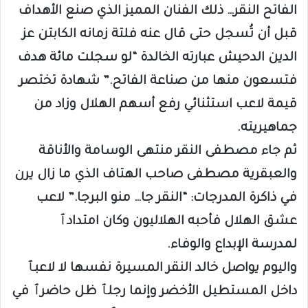
الفاتح النقر… ذلك الفنان المميز الذي صنع الأهداف
قبل أن تُسجل حتى قال عنه فلتة زمانه الكابتن عز
الدين الدحيش عبارته الخالدة “لو سجلت مائة هدف
فتسعون منها من صناعة الفاتح.” شهادة تختصر
قيمة لاعب استثنائي رفع أسهم الهلال وزاد من
جماهيريته.
ثم جاء مصطفى النقر منتهى الوسامة والأناقة
والعبقرية مصطفى صاحب الهتاف الذي ما زال يرن
في ذاكرة المدرجات: “النقر جا… منو البرجا.” لاعب
عشق الهلال فأحبه الهلاليون وكان امتدادٱ
لمدرسة الإبداع والوفاء.
واليوم يواصل خالد النقر المسيرة نفسها لا لاعبٱ
داخل المستطيل الأخضر وإنما رجلٱ ظل حاضرٱ في