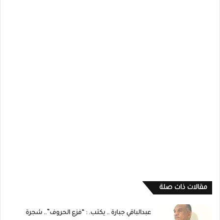
مقالات ذات صلة
عبدالباقي جبارة .. يكتب. : “فزع الحروف”.. شجرة