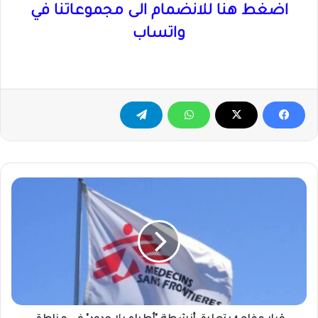
اضغط هنا للانضمام الى مجموعاتنا في
واتساب
قرار
مفاجئ
بتعليق
أنشطة
"أطباء
بلا
حدود"
في
مناطق