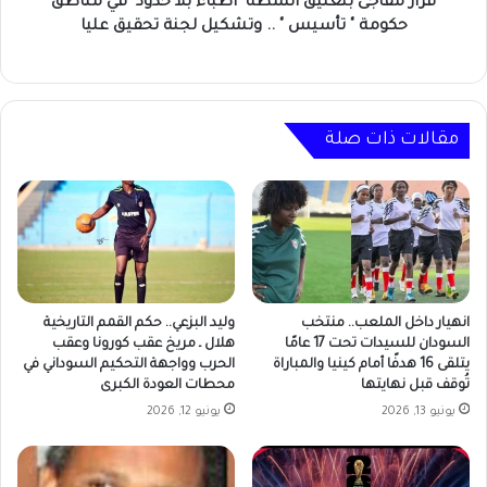
حكومة
قرار مفاجئ بتعليق أنشطة "أطباء بلا حدود" في مناطق
"
حكومة " تأسيس " .. وتشكيل لجنة تحقيق عليا
تأسيس
"
..
وتشكيل
لجنة
مقالات ذات صلة
تحقيق
عليا
انهيار داخل الملعب.. منتخب
وليد البزعي.. حكم القمم التاريخية
السودان للسيدات تحت 17 عامًا
هلال ـ مريخ عقب كورونا وعقب
يتلقى 16 هدفًا أمام كينيا والمباراة
الحرب وواجهة التحكيم السوداني في
تُوقف قبل نهايتها
محطات العودة الكبرى
يونيو 13, 2026
يونيو 12, 2026