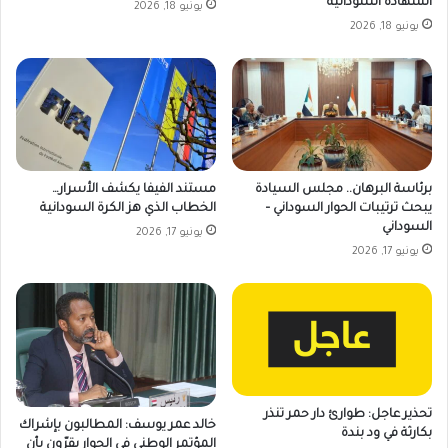
الشهادة السودانية
يونيو 18, 2026
يونيو 18, 2026
برئاسة البرهان.. مجلس السيادة
مستند الفيفا يكشف الأسرار…
يبحث ترتيبات الحوار السوداني –
الخطاب الذي هز الكرة السودانية
السوداني
يونيو 17, 2026
يونيو 17, 2026
تحذير عاجل: طوارئ دار حمر تنذر
خالد عمر يوسف: المطالبون بإشراك
بكارثة في ود بندة
المؤتمر الوطني في الحوار يقرّون بأن