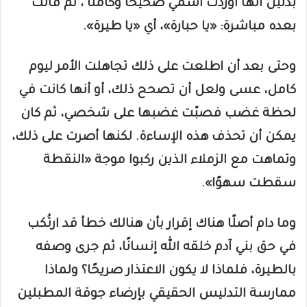
بدليل أنها أوردت اسمي صحيحًا وكاملًا ، ثم قالت
بعده مباشرة: «يا حبارة»، أي «يا طيرة».
وحتى بعد أن اطلعت على ذلك تجاهلت الأمر ليوم
كامل، عسى ولعل أن تصحح ذلك، أو أنها كانت في
لحظة غضب فصبّت غضبها على شخصي، ثم كان
يمكن أن تحذف هذه الإساءة. لكنها أصرت على ذلك،
وتماهت مع الزملاء الذين ركبوا موجة «النقطة
سقطت سهوًا».
وما دام أصلًا هناك إقرار بأن هنالك خطأ قد ارتُكب
في حق بني آدم خلقه الله إنسانًا، ثم جرى وصفه
بالطيرة، فلماذا لا يكون الاعتذار صريحًا؟ ولماذا
ممارسة التدليس الحقيقي بإرضاء جوقة المطبلين