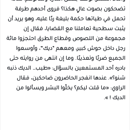
تضحكون بصوت عالٍ هكذا؟ فروى أحدهم طرفة
تحمل في طياتها حكمة بليغة ردًا عليه، وهو يريد أن
يثبت سطحية تعاملنا مع القضايا، فقال إن
مجموعة من اللصوص وقطاع الطرق احتجزوا مائة
رجل داخل حوش كبير، ومعهم “ديك”، وأوسعوا
الجميع ضربًا وتعذيبًا. وما إن انتهى من روايته حتى
بادره أحد المستمعين بالسؤال: «طيب… الديك ذنبه
شنو؟». عندها انفجر الحاضرون ضاحكين، فقال
الراوي: «ما قلت ليكم؟ يخلّوا البشر ويسألوا من
الديك ! ».