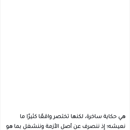
هي حكاية ساخرة، لكنها تختصر واقعًا كثيرًا ما
نعيشه؛ إذ ننصرف عن أصل الأزمة وننشغل بما هو