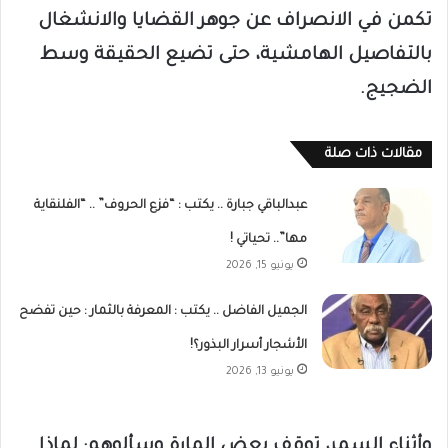
تكمن في الانصراف عن جوهر القضايا والانشغال
بالتفاصيل الهامشية، حتى تضيع الحقيقة وسط
الضجيج.
مقالات ذات صلة
عبدالباقي جبارة .. يكتب : “فزع الحروف” .. “الفلنقاية
مها”.. تحياتي !
يونيو 15, 2026
الجميل الفاضل .. يكتب : المعرفة بالثمار : حين تفضح
الأشجار أسرار البذور؟!
يونيو 13, 2026
وأثناء السمر، توقف بعض المارة وسألوهم: لماذا