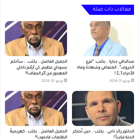
للعودة
إلى
مقالات ذات صلة
السلطة
عبدالباقي جبارة .. يكتب: “فزع
الجميل الفاضل .. يكتب. .: سأحلم
الحروف”.. المتعافي وشهادة وفاة
بسودانٍ عظيم، كي أرمّم داخلي
الأحياء 1_2 !
المهجور من أثر الجفاف؟!
يونيو 11, 2026
يونيو 10, 2026
الدكتور رائد ناجي‎ .. يكتب .. حين تُحتكر
الجميل الفاضل .. يكتب : كهربجيةُ
الجنة فكرياً !
الظلماتِ قادمون؟!