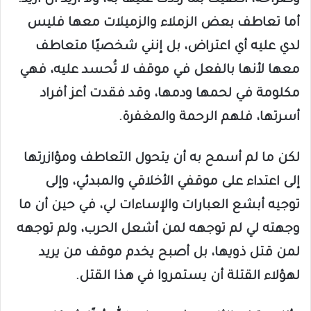
وصراحةً، اكتفيت بما رددت عليها به، ولا أريد أن أزيد.
أما تعاطف بعض الزملاء والزميلات معها فليس
لدي عليه أي اعتراض، بل إنني شخصيًا متعاطف
معها لأنها بالفعل في موقف لا تُحسد عليه، فهي
مكلومة في لحمها ودمها، وقد فقدت أعز أفراد
أسرتها، فلهم الرحمة والمغفرة.
لكن ما لم أسمح به أن يتحول التعاطف ومؤازرتها
إلى اعتداء على موقفي الأخلاقي والمبدئي، وإلى
توجيه أبشع العبارات والإساءات لي، في حين أن ما
وجهته لي لم توجهه لمن أشعل الحرب، ولم توجهه
لمن قتل ذويها، بل أصبح يخدم موقف من يريد
لهؤلاء القتلة أن يستمروا في هذا القتل.