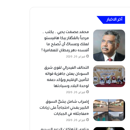
أخر الاخبار
محمد عصمت يحيي .. يكتب ..
مرحباً بالعَطّار بيكا هافيستو
لعلك وعساكَ أن تُصلح ما
أفسده دهر رمطان للعمامرة !
فبراير 26, 2026
التحالف الفيدرالي لقوى شرق
السودان يعلن جاهزية قواته
لتأمين الإقليم ويؤكد دعمه
لوحدة البلاد وسيادتها
فبراير 26, 2026
إضراب شامل يشلّ السوق
الكبير بمدني احتجاجاً على زيادات
«مفاجئة» في الجبايات
فبراير 26, 2026
مناوي: انتهاكات الدعم السريع