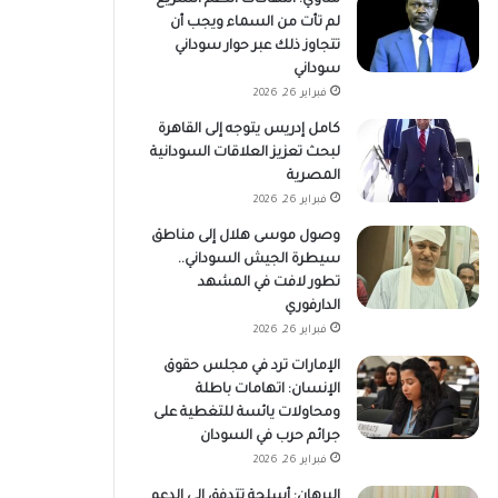
لم تأت من السماء ويجب أن
تتجاوز ذلك عبر حوار سوداني
سوداني
فبراير 26, 2026
كامل إدريس يتوجه إلى القاهرة
لبحث تعزيز العلاقات السودانية
المصرية
فبراير 26, 2026
وصول موسى هلال إلى مناطق
سيطرة الجيش السوداني..
تطور لافت في المشهد
الدارفوري
فبراير 26, 2026
الإمارات ترد في مجلس حقوق
الإنسان: اتهامات باطلة
ومحاولات يائسة للتغطية على
جرائم حرب في السودان
فبراير 26, 2026
البرهان: أسلحة تتدفق إلى الدعم