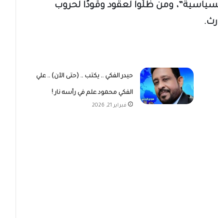
سياسية”، ومن ظلّوا لعقود وقودًا لحروب
رث.
حيدر الفكي .. يكتب .. (حتى الآن) .. علي
الفكي محمود علم في رأسه نار !
فبراير 21, 2026