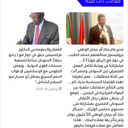
مقالات ذات صلة
مدير عام بنك أم درمان الوطني
المفكر والدبلوماسي الدكتور
بروفيسور عبدالمنعم محمد الطيب
فرانسيس دينق في حوار مع ( راديو
في حوار مع (ترياق نيوز) 1-2: ..
دبنقا) :السودان ساحة لتصفية
مشاركتنا في ورشة تكامل العمل
حسابات القوى الدولية .. ورفض
المصرفي بين السودان ومصر أتت
الجلوس مع الإسلاميين أو قوات
من ثلاثة منطلقات … نعم تطرقنا
الدعم السريع يعطل أي مسار نحو
لهذه القضايا الحساسة بحياد تام ….
السلام الشامل !
ومن النتائج اجتماعات مثمرة بين
نوفمبر 10, 2025
البنوك المركزية في البلدين … نتوقع
أن يحظى ملتقى رجال الأعمال
السوداني المصري بمشاركة على
مستوى مجلس الوزراء …. خسائر
بنك أم درمان الوطني 50 مليون دولار
ولم يتأثر بها عملاء البنك … هكذا
نتعامل مع عملاء فروعنا بدارفور