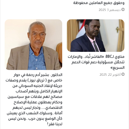
وحقوق جميع العاملين محفوظة
ديسمبر 1, 2025
مناوي لـBBC: «الفاشر تُباد.. والإمارات
تتحمّل مسؤولية دعم قوات الدعم
السريع»
الدكتور . بشير آدم رحمة في حوار
أكتوبر 22, 2025
خاص مع ( ترياق نيوز ) يقدم وصفات
جريئة لإنقاذ الجنيه السوداني من
الإنهيار الكامل ويتهم أصحاب
مصالح لهم علاقات مع سياسيين
وحكام يعطلون عملية الإصلاح
الاقتصادي ـ .. وتجار ليس لديهم
أمانة ..وسلوك الشعب الذي يعيش
كأن الوضع بدون حرب ..ونحن ليس
لدينا فقر !