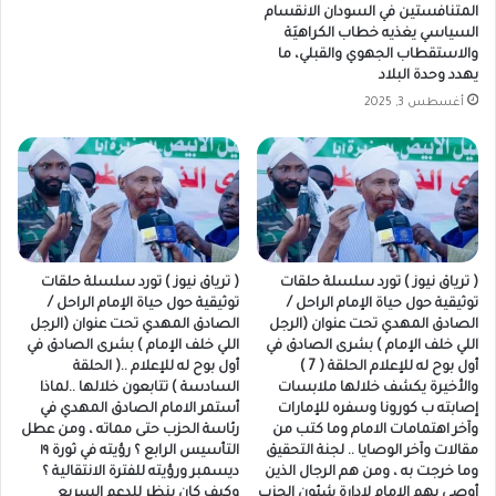
المتنافستين في السودان الانقسام
السياسي يغذيه خطاب الكراهيَة
والاستقطاب الجهوي والقبلي، ما
يهدد وحدة البلاد
أغسطس 3, 2025
( ترياق نيوز ) تورد سلسلة حلقات
( ترياق نيوز ) تورد سلسلة حلقات
توثيقية حول حياة الإمام الراحل /
توثيقية حول حياة الإمام الراحل /
الصادق المهدي تحت عنوان (الرجل
الصادق المهدي تحت عنوان (الرجل
اللي خلف الإمام ) بشرى الصادق في
اللي خلف الإمام ) بشرى الصادق في
أول بوح له للإعلام الحلقة ( 7 )
أول بوح له للإعلام ..( الحلقة
والأخيرة يكشف خلالها ملابسات
السادسة ) تتابعون خلالها ..لماذا
إصابته ب كورونا وسفره للإمارات
أستمر الامام الصادق المهدي في
وآخر اهتمامات الامام وما كتب من
رئاسة الحزب حتى مماته ، ومن عطل
مقالات وآخر الوصايا .. لجنة التحقيق
التأسيس الرابع ؟ رؤيته في ثورة ١٩
وما خرجت به ، ومن هم الرجال الذين
ديسمبر ورؤيته للفترة الانتقالية ؟
أوصى بهم الإمام لإدارة شئون الحزب
وكيف كان ينظر للدعم السريع