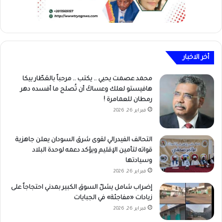
أخر الاخبار
محمد عصمت يحيي .. يكتب .. مرحباً بالعَطّار بيكا
هافيستو لعلك وعساكَ أن تُصلح ما أفسده دهر
رمطان للعمامرة !
فبراير 26, 2026
التحالف الفيدرالي لقوى شرق السودان يعلن جاهزية
قواته لتأمين الإقليم ويؤكد دعمه لوحدة البلاد
وسيادتها
فبراير 26, 2026
إضراب شامل يشلّ السوق الكبير بمدني احتجاجاً على
زيادات «مفاجئة» في الجبايات
فبراير 26, 2026