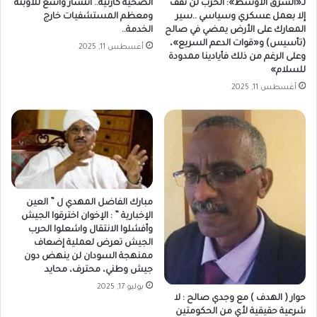
لـ«الشرق الأوسط»: الحرب لن تقف
الصحية كارثية.. انتشار واسع للأوبئة
إلا بعمل عسكري وسياسي ..سير
ومعظم المستشفيات خارج
المعارك على الأرض يمضي في صالح
الخدمة..
(تأسيس) و«قوات الدعم السريع»،
أغسطس 11, 2025
وعلى الرغم من ذلك فأيادينا ممدودة
للسلام»
أغسطس 11, 2025
مبارك الفاضل المهدي ل ” العين
الإخبارية ” : الإخوان اخترقوا الجيش
وأفشلوا الانتقال واشعلوا الحرب
الجيش تعرض لعملية إضعاف
ممنهجة السودان لن ينهض دون
جيش وطني، محترف، محايد
يوليو 17, 2025
حوار ( الهدف ) مع وجدي صالح : لا
شرعية حقيقية لأي من الحكومتين