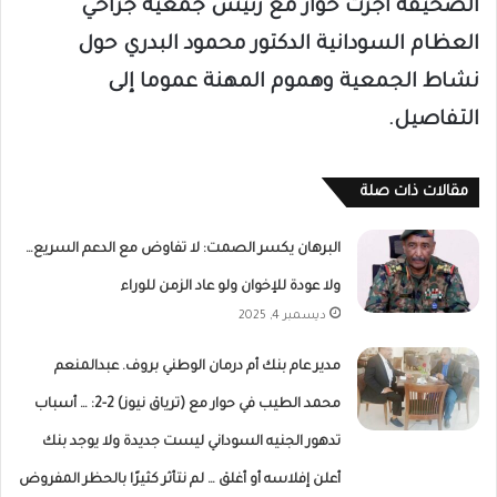
الصحيفة أجرت حوار مع رئيس جمعية جراحي
العظام السودانية الدكتور محمود البدري حول
نشاط الجمعية وهموم المهنة عموما إلى
التفاصيل.
مقالات ذات صلة
البرهان يكسر الصمت: لا تفاوض مع الدعم السريع…
ولا عودة للإخوان ولو عاد الزمن للوراء
ديسمبر 4, 2025
مدير عام بنك أم درمان الوطني بروف. عبدالمنعم
محمد الطيب في حوار مع (ترياق نيوز) 2-2: … أسباب
تدهور الجنيه السوداني ليست جديدة ولا يوجد بنك
أعلن إفلاسه أو أغلق … لم نتأثر كثيرًا بالحظر المفروض