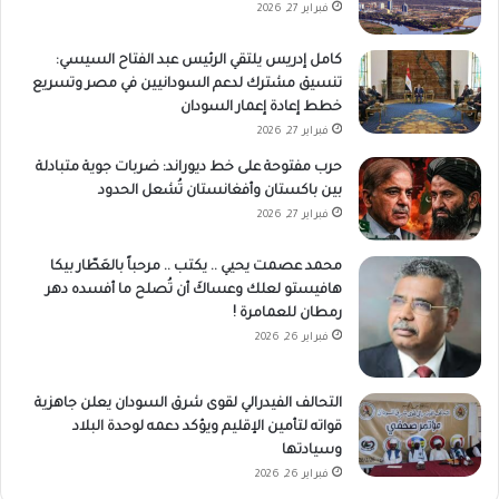
فبراير 27, 2026
كامل إدريس يلتقي الرئيس عبد الفتاح السيسي:
تنسيق مشترك لدعم السودانيين في مصر وتسريع
خطط إعادة إعمار السودان
فبراير 27, 2026
حرب مفتوحة على خط ديوراند: ضربات جوية متبادلة
بين باكستان وأفغانستان تُشعل الحدود
فبراير 27, 2026
محمد عصمت يحيي .. يكتب .. مرحباً بالعَطّار بيكا
هافيستو لعلك وعساكَ أن تُصلح ما أفسده دهر
رمطان للعمامرة !
فبراير 26, 2026
التحالف الفيدرالي لقوى شرق السودان يعلن جاهزية
قواته لتأمين الإقليم ويؤكد دعمه لوحدة البلاد
وسيادتها
فبراير 26, 2026