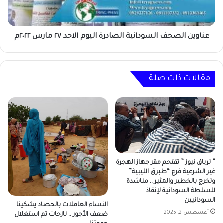
٢٧
مارس
٢٠٢٢م
عناوين الصحف السودانية الصادرة اليوم الاحد ٢٧ مارس ٢٠٢٢م
مقالات ذات صلة
” ترياق نيوز ” تقتحم مقر جهاز الهجرة
غير الشرعية فرع “طبرق الليبية”
وتخرج بالخطير والمثير .. مناشدة
للسلطة السودانية لإنقاذ
السودانيين
النساء العاملات بالحصاد يشكينا
أغسطس 2, 2025
ضعف الأجور .. نازحات تم استغلال