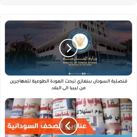
قنصلية
السودان
ببنغازي
تبحث
العودة
الطوعية
للمهاجرين
من
ليبيا
الى
قنصلية السودان ببنغازي تبحث العودة الطوعية للمهاجرين
البلاد
من ليبيا الى البلاد
عناوين
الصحف
السودانية
الصادرة
اليوم
الاحد