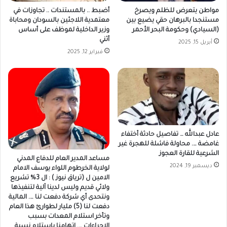
مواطن يتعرض للظلم ويصرخ
أضبط .. بالمستندات .. تجاوزات في
مستنجدا بالبرهان حقي يضيع بين
معتمدية اللاجئين بالسودان ومحاباة
(السيادي) وحكومة البحر الأحمر
وزير الداخلية لموظف على أساس
أثني
أبريل 15, 2025
فبراير 12, 2025
عادل عبدالله … تفاصيل حادثة أختفاء
غامضة …. محاولة فاشلة للهجرة غير
الشرعية للقارة العجوز
مساعد المدير العام للدفاع المدني
ديسمبر 19, 2024
لولاية الخرطوم اللواء يوسف الامام
الامين ل (ترياق نيوز ) : ال 3% تشريع
ولائي قديم وليس لدينا آلية لتنفيذها
ونتحدى أي شركة دفعت لنا …. المالية
دفعت لنا (5) مليار لطوارئ هذا العام
وتأخر استلام المعدات بسبب
الاجراءات …. اتهامنا باستلام نسبة