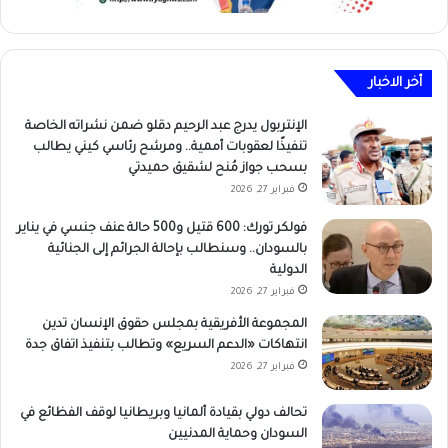
أخر الاخبار
الإنتربول يدرج عبد الرحيم دقلو ضمن نشراته الخاصة
تنفيذًا لعقوبات أممية.. ومرشح رئاسي كيني يطالب
بسحب جواز مُنح لشقيق حميدتي
فبراير 27, 2026
فولكر تورك: 600 قتيل و500 حالة عنف جنسي في يناير
بالسودان.. وسنطالب بإحالة الجرائم إلى الجنائية
الدولية
فبراير 27, 2026
المجموعة الأفريقية بمجلس حقوق الإنسان تدين
انتهاكات «الدعم السريع» وتطالب بتنفيذ اتفاق جدة
فبراير 27, 2026
تحالف دولي بقيادة ألمانيا وبريطانيا لوقف الفظائع في
السودان وحماية المدنيين