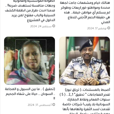
خطواته المؤسسية والقانونية
هنالك خيام ومشمعات جاءت لجهة
وجهات منافسة تستهدف ضربه!! ..
محددة ومواطنو خور اربعات وطوكر
قدمنا احدث طراز من انظمة الكشف
لم يستلم أي مواطن خيمة…. هذه
السينية والباب مفتوح لمن يريد
هي حقيقة الدعم الأجنبي للدفاع
الدخول في المشروع
المدني
سبتمبر 24, 2024
نوفمبر 17, 2024
(تحقيق ) .. ما بين السيول و المجاعة
أضبط بالمستندات..( ترياق نيوز)
.. السودان … حياة على شفاه الجحيم
تفجر المفاجاءات ” تحقيق” 1_2 .. ( 5 )
!!
سنوات المعابر ونقاط الجمارك
السودانية بلا رقيب! شركات خاصة
أغسطس 17, 2024
تقدمت لسد الثغرة واتهامها بأنها