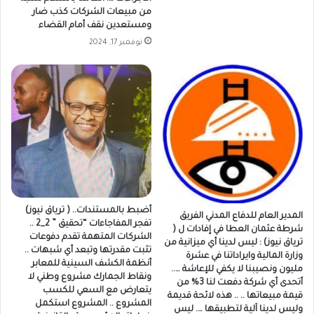
من مبيعات الشركات كذب ضار
ومستعدين نقف أمام القضاء
نوفمبر 17, 2024
أضبط بالمستندات.. ( ترياق نيوز)
المدير العام للدفاع المدني الفريق
تفجر المفاجاءات “تحقيق ” 2_2 ..
شرطة عثمان العطا في إفادات ل (
الشركات المتهمة تقدم دفوعات
ترياق نيوز) : ليس لدينا أي ميزانية من
تثبت مقدرتها وتبعد أي شبهات ..
وزارة المالية وايراداتنا في عشرة
أنظمة الكشف السينية للمعابر
مليون ونصيبنا لا يكفي للإعاشة …..
ونقاط الجمارك مشروع وطني لا
أتحدى أي شركة دفعت لنا 3% من
يتعارض مع السعي للكسب
قيمة مبيعاتها .. .. هذه لائحة قديمة
المشروع .. المشروع استكمل
وليس لدينا آلية لتطبيقها …. ليس