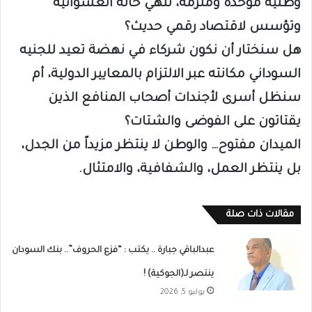
وطنية موحدة وملزمة، تنهي حالة العشوائية
وتؤسس لاقتصاد رقمي حديث؟
هل سنختار أن نكون شركاء في نهضة تعيد للجنيه
السوداني مكانته عبر الالتزام بالمعايير الدولية، أم
سنظل أسرى لأجندات أصحاب المنافع الذين
يقتاتون على الفوضى والشتات؟
الميدان مفتوح… والوطن لا ينتظر مزيداً من الجدل،
بل ينتظر العمل، والشفافية، والامتثال.
مقالات ذات صلة
عبدالباقي جبارة .. يكتب : “فزع الحروف”.. بنك السودان
ينتصر لـ(الجوكية) !
يوليو 5, 2026