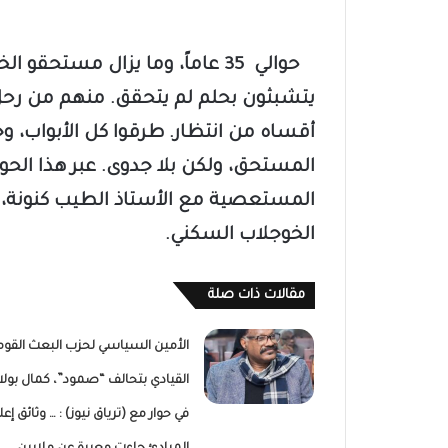
حوالي 35 عاماً، وما يزال مستحق
يتشبثون بحلم لم يتحقق. منهم من رحل إ
أقساه من انتظار. طرقوا كل الأبواب،
المستحق، ولكن بلا جدوى. عبر هذا الحوار
المستعصية مع الأستاذ الطيب كنونة،
الخوجلاب السكني.
مقالات ذات صلة
الأمين السياسي لحزب البعث القوم
القيادي بتحالف “صمود”، كمال بولا
في حوار مع (ترياق نيوز) : … وثائق إعل