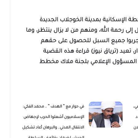
و الخطة الإسكانية بمدينة الخوجلاب الجديدة
لى رحمة الله، ومنهم من لا يزال ينتظر، وما
 وجربوا جميع السبل للحصول على حقهم
، تعيد (ترياق نيوز) قراءة هذه القضية
 المسؤول الإعلامي بلجنة ملاك مخطط
ي،
في حوار مع ” الهدف ” .. محمد الفكي:
د
الإسلاميون أشعلوا الحرب لإجهاض
ان
الانتقال المدني.. والبرهان أعاد تشكيل