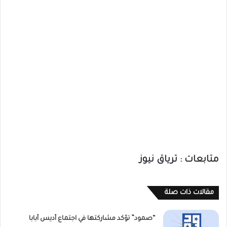
متابعات : ترياق نيوز
مقالات ذات صلة
“صمود” تؤكد مشاركتها في اجتماع أديس أبابا