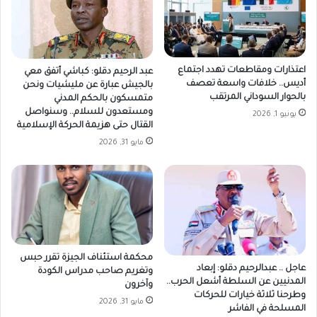
اعتذارات ومقاطعات تهدد اجتماع
عبد الرحيم دقلو: كباشي أتفق معي
أديس.. خلافات واسعة تعصف
بالجيش عبارة عن مليشيات ونحن
بالحوار السوداني المرتقب
متمسكون بالحكم المدني
ومستعدون للسلام.. وسنواصل
يونيو 1, 2026
القتال حتى هزيمة الحركة الإسلامية
مايو 31, 2026
محكمة استئناف الجيزة تقرر حبس
عاجل .. عبدالرحيم دقلو: إبعاد
وتغريم صاحب مدراس الكودة
المدنيين عن السلطة أشعل الحرب..
وآخرون
وطرحنا ثلاثة خيارات للحركات
مايو 31, 2026
المسلحة في الفاشر