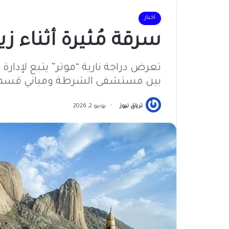
اخبار
سرقة مُثيرة أثناء زي
تعرض دراجة نارية “موتر” يتبع لإدار
بين مستشفى الشرطة ومباني قسم إد
ترياق نيوز
يونيو 2, 2026