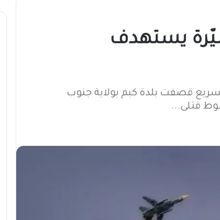
ّرة يستهدف
لسريع قصفت بلدة كبم بولاية جنوب
وط قتلى...