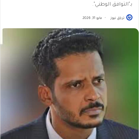
بـ"التوافق الوطني".
ترياق نيوز
مايو 31, 2026