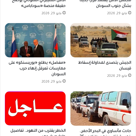
مجلس الأمن يعتمد قرارًا جديدًا
الأمن السيبراني السوداني يوضح
بشأن جنوب السودان
حقيقة منصة «سوداباس»
مايو 29, 2026
مايو 29, 2026
الجيش يتصدى لمحاولة إسقاط
«مفضل» يطلع «بوريسنكو» على
قيسان
ممارسات تعرقل إنهاء حرب
السودان
مايو 29, 2026
مايو 29, 2026
الخطر يقترب من النهود.. تفاصيل
حادث مأساوي في البحر الأحمر..