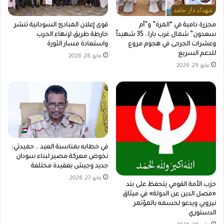
مجزرة دامية في “المرة” و”أم
قوى إعلان المبادئ السودانية تنشر
سعدون” شمال غرب بارا.. 35 شهيداً
خارطة طريق لإنهاء الحرب
وعشرات الجرحى في هجوم مروع
واستعادة مسار الثورة
للدعم السريع
مايو 28, 2026
مايو 29, 2026
في خطابه بمناسبة العيد .. حميدتي:
نخوض معركة مصير لبناء سودان
جديد وجيش بعقيدة مختلفة
مايو 27, 2026
حزب الأمة القومي يتحفظ على بند
«فصل الدين عن الدولة» في ميثاق
نيروبي ويدعو لحسمه بالمؤتمر
الدستوري