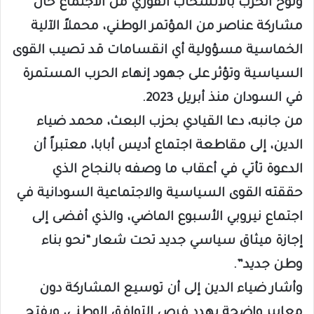
ولوّح الحزب بالانسحاب الفوري من الاجتماع حال
مشاركة عناصر من المؤتمر الوطني، محملاً الآلية
الخماسية مسؤولية أي انقسامات قد تصيب القوى
السياسية وتؤثر على جهود إنهاء الحرب المستمرة
في السودان منذ أبريل 2023.
من جانبه، دعا القيادي بحزب البعث، محمد ضياء
الدين، إلى مقاطعة اجتماع أديس أبابا، معتبراً أن
الدعوة تأتي في أعقاب ما وصفه بالنجاح الذي
حققته القوى السياسية والاجتماعية السودانية في
اجتماع نيروبي الأسبوع الماضي، والذي أفضى إلى
إجازة ميثاق سياسي جديد تحت شعار “نحو بناء
وطن جديد”.
وأشار ضياء الدين إلى أن توسيع المشاركة دون
معايير واضحة يهدد فرص التوافق الوطني، ويفتح