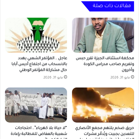
وسنواصل
مقالات ذات صلة
القتال
حتى
هزيمة
الحركة
الإسلامية
محكمة استئناف الجيزة تقرر حبس
عاجل .. المؤتمر الشعبي يهدد
وتغريم صاحب مدراس الكودة
بالانسحاب من اجتماع أديس أبابا
وآخرون
حال مشاركة المؤتمر الوطني
مايو 31, 2026
مايو 31, 2026
حريق ضخم يلتهم مجمع الأنصاري
“لا حياة بلا كهرباء”.. احتجاجات
للتعدين بجبيت ويُدمّر عشرات
شعبية بالعفاض للمطالبة بإعادة