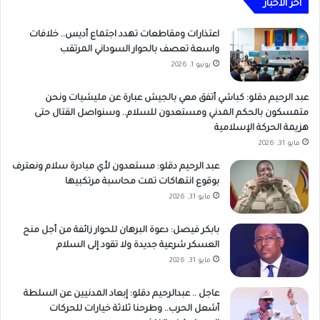
أخر الاخبار
اعتذارات ومقاطعات تهدد اجتماع أديس.. خلافات
واسعة تعصف بالحوار السوداني المرتقب
يونيو 1, 2026
عبد الرحيم دقلو: كباشي أتفق معي بالجيش عبارة عن مليشيات ونحن
متمسكون بالحكم المدني ومستعدون للسلام.. وسنواصل القتال حتى
هزيمة الحركة الإسلامية
مايو 31, 2026
عبد الرحيم دقلو: مستعدون لأي مبادرة سلام ونعترف
بوقوع انتهاكات تمت محاسبة مرتكبيها
مايو 31, 2026
بابكر فيصل: دعوة البرهان للحوار زائفة من أجل منح
العسكر شرعية جديدة ولا تقود إلى السلام
مايو 31, 2026
عاجل .. عبدالرحيم دقلو: إبعاد المدنيين عن السلطة
أشعل الحرب.. وطرحنا ثلاثة خيارات للحركات