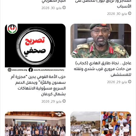
المتاجر و( ترياق نيوز ) تتحصل على
التيار الكهربائي
الأسباب
مايو 30, 2026
مايو 30, 2026
عاجل .. نجاة طارق الهادي (كجاب)
من حادث مروري قرب شندي ونقله
للمستشفى
حزب الأمة القومي يدين “مجزرة أم
مايو 29, 2026
سعدون والمَرّة” ويحمل الدعم
السريع مسؤولية الانتهاكات
بشمال كردفان
مايو 29, 2026