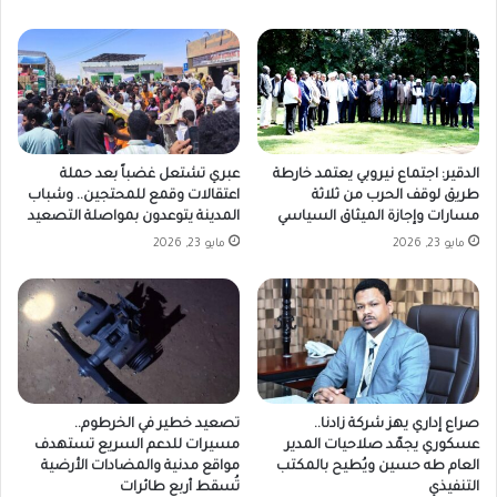
الدقير: اجتماع نيروبي يعتمد خارطة
عبري تشتعل غضباً بعد حملة
طريق لوقف الحرب من ثلاثة
اعتقالات وقمع للمحتجين.. وشباب
مسارات وإجازة الميثاق السياسي
المدينة يتوعدون بمواصلة التصعيد
مايو 23, 2026
مايو 23, 2026
صراع إداري يهز شركة زادنا..
تصعيد خطير في الخرطوم..
عسكوري يجمّد صلاحيات المدير
مسيرات للدعم السريع تستهدف
العام طه حسين ويُطيح بالمكتب
مواقع مدنية والمضادات الأرضية
التنفيذي
تُسقط أربع طائرات