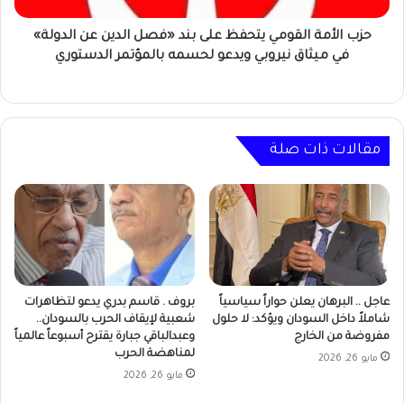
عن
الدولة»
حزب الأمة القومي يتحفظ على بند «فصل الدين عن الدولة»
في
في ميثاق نيروبي ويدعو لحسمه بالمؤتمر الدستوري
ميثاق
نيروبي
ويدعو
لحسمه
بالمؤتمر
مقالات ذات صلة
الدستوري
عاجل .. البرهان يعلن حواراً سياسياً
بروف . قاسم بدري يدعو لتظاهرات
شاملاً داخل السودان ويؤكد: لا حلول
شعبية لإيقاف الحرب بالسودان..
مفروضة من الخارج
وعبدالباقي جبارة يقترح أسبوعاً عالمياً
لمناهضة الحرب
مايو 26, 2026
مايو 26, 2026