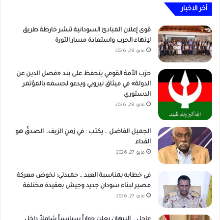
أخر الاخبار
قوى إعلان المبادئ السودانية تنشر خارطة طريق
لإنهاء الحرب واستعادة مسار الثورة
مايو 28, 2026
حزب الأمة القومي يتحفظ على بند «فصل الدين عن
الدولة» في ميثاق نيروبي ويدعو لحسمه بالمؤتمر
الدستوري
مايو 28, 2026
الجميل الفاضل .. يكتب : في زمنِ الزيف.. الصدقُ هو
الفداء
مايو 27, 2026
في خطابه بمناسبة العيد .. حميدتي: نخوض معركة
مصير لبناء سودان جديد وجيش بعقيدة مختلفة
مايو 27, 2026
عاجل .. البرهان يعلن حواراً سياسياً شاملاً داخل