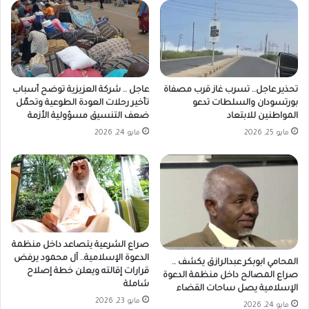
تحذير عاجل.. تسرب غاز قرب مصفاة
عاجل .. شركة العزيزية توضح أسباب
بورتسودان والسلطات تدعو
تأخير رحلات العودة الطوعية وتحمّل
المواطنين للابتعاد
ضعف التنسيق مسؤولية الأزمة
مايو 25, 2026
مايو 24, 2026
صراع الشرعية يتصاعد داخل منظمة
الدعوة الإسلامية.. آل محمود يرفض
المحامي ابوبكر عبدالرازق يكشف ..
قرارات إقالته ويعلن خطة إصلاح
صراع المصالح داخل منظمة الدعوة
شاملة
الإسلامية يصل ساحات القضاء
مايو 23, 2026
مايو 24, 2026