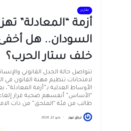
تقارير
أزمة “المعادلة” تهز
السودان.. هل أخفى 
خلف ستار الحرب؟
لامتحانات تنظيم مهنة القانون في 
طالب من فئة “الملحق” من ذات الامت
ترياق نيوز
مايو 22, 2026