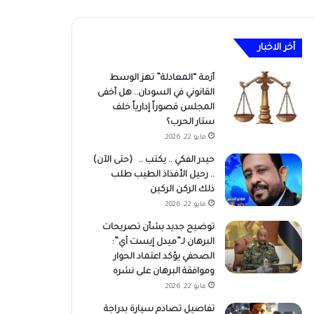
أخر الاخبار
أزمة “المعادلة” تهز الوسط
القانوني في السودان.. هل أخفى
المجلس قصوراً إدارياً خلف
ستار الحرب؟
مايو 22, 2026
حيدر الفكي .. يكتب .. (حتى الآن)
.. رحيل الأفذاذ الطيب طلب
ذلك الركن الركين
مايو 22, 2026
توضيح جديد بشأن تصريحات
البرهان لـ”ميدل إيست آي”:
الصحفي يؤكد اعتماد الحوار
وموافقة البرهان على نشره
مايو 22, 2026
تفاصيل تصادم سيارة بدراجة