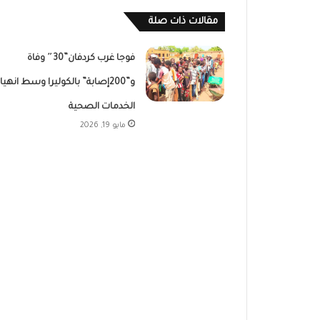
مقالات ذات صلة
فوجا غرب كردفان”30″ وفاة
و”200إصابة” بالكوليرا وسط انهيار
الخدمات الصحية
مايو 19, 2026