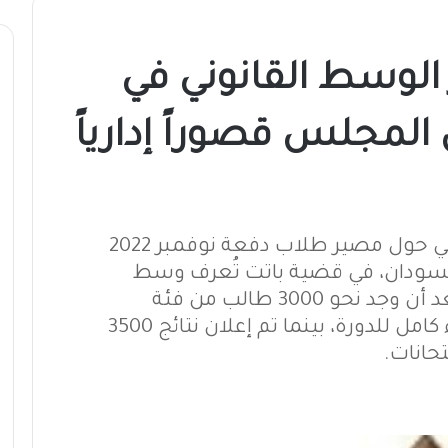
 الوسط القانوني في
المجلس قصوراً إدارياً
تتواصل حالة الجدل القانوني والإنساني حول مصير طلاب دفعة نوفمبر 2022
السودان، في قضية باتت تُعرف وسط
الأوساط العدلية بـ”أزمة المعادلة”، بعد أن وجد نحو 3000 طالب من فئة
“الأساس” أنفسهم ضحية قرار إلغاء كامل للدورة، بينما تم إعلان نتائج 3500
حانات.