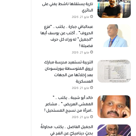
نارية يستقلها ناشط يمني على
الدائري
مايو 21, 2026
عبدالباقي جبارة .. يكتب .. “فزع
الحروف” .. أكتب عن يوسف أيها
“الجميل” له وراء كل حرف
فضيلة !
مايو 21, 2026
التربية تستعيد مدرسة مبارك
زروق المتوسطة ببورتسودان
بعد إخلائها من الجهات
العسكرية
مايو 21, 2026
خالد أبو شيبة .. يكتب .. ”
الممشى العريض ” .. مشاعر
..امرأة من نسيج المستحيل !
مايو 21, 2026
الجميل الفاضل .. يكتب: محاولةُ
بحثٍ ديناميكيّ عن الغدِ في