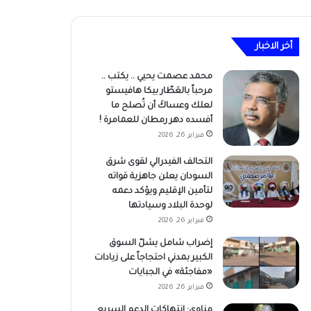
أخر الاخبار
محمد عصمت يحيي .. يكتب ..
مرحباً بالعَطّار بيكا هافيستو
لعلك وعساكَ أن تُصلح ما
أفسده دهر رمطان للعمامرة !
فبراير 26, 2026
التحالف الفيدرالي لقوى شرق
السودان يعلن جاهزية قواته
لتأمين الإقليم ويؤكد دعمه
لوحدة البلاد وسيادتها
فبراير 26, 2026
إضراب شامل يشلّ السوق
الكبير بمدني احتجاجاً على زيادات
«مفاجئة» في الجبايات
فبراير 26, 2026
مناوي: انتهاكات الدعم السريع