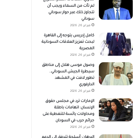
لم تأت من السماء ويجب أن
تتجاوز ذلك عبر حوار سوداني
سوداني
فبراير 26, 2026
كامل إدريس يتوجه إلى القاهرة
لبحث تعزيز العلاقات السودانية
المصرية
فبراير 26, 2026
وصول موسى هلال إلى مناطق
سيطرة الجيش السوداني..
تطور لافت في المشهد
الدارفوري
فبراير 26, 2026
الإمارات ترد في مجلس حقوق
الإنسان: اتهامات باطلة
ومحاولات يائسة للتغطية على
جرائم حرب في السودان
فبراير 26, 2026
البرهان: أسلحة تتدفق إلى الدعم