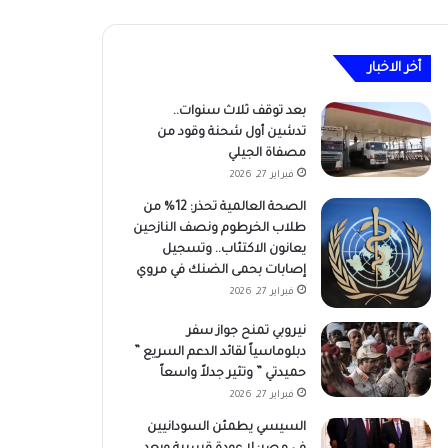
أخر الاخبار
بعد توقف ثلاث سنوات..
تدشين أول شحنة وقود من
مصفاة الجيلي
فبراير 27, 2026
الصحة العالمية تحذر: 12% من
طلاب الخرطوم ونصف النازحين
يعانون الاكتئاب.. وتسجيل
إصابات بحمى الضنك في مروي
فبراير 27, 2026
نيروبي تمنح جواز سفر
دبلوماسياً لقائد الدعم السريع ”
حميدتي ” وتثير جدلاً واسعاً
فبراير 27, 2026
السيسي يطمئن السودانيين