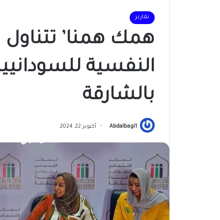
تقارير
همك همنا’ تتناول ت
النفسية للسودانيين
بالشارقة
Abdalbagi1
أكتوبر 22, 2024