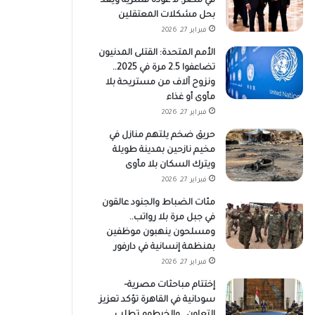
في مصر: لا عودة قسرية ويعد
بحل مشكلات المعتقلين
فبراير 27, 2026
الأمم المتحدة: القتلى المدنيون
تضاعفوا 2.5 مرة في 2025..
ونزوح آلاف من مستريحة بلا
مأوى أو غذاء
فبراير 27, 2026
حريق ضخم يلتهم منازل في
مخيم نازحين بمدينة طويلة
ويترك السكان بلا مأوى
فبراير 27, 2026
مئات الضباط والجنود عالقون
في جبل مرة بلا رواتب..
ومسلحون ينهبون موظفين
بمنظمة إنسانية في دارفور
فبراير 27, 2026
إختتام مباحثات مصرية–
سودانية في القاهرة تؤكد تعزيز
التعاون.. والخرطوم تطلب