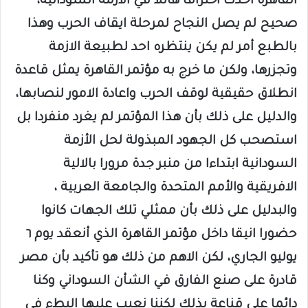
القاهرة أحدث اختراقا هائلا في الأزمة السودانية،
صحيح لم يصل النجاح لمرحلة ايقاف الحرب وهذا
بالطبع أمر لم يكن ينتظره احد لطبيعة الازمة
وتجزرها، ولكن ما خرج به مؤتمر القاهرة يمثل قاعدة
انطلاق حقيقية لوقف الحرب واعادة الامور لنصابها،
والدليل على ذلك بأن هذا المؤتمر لم يغرد منفردا بل
استصحب كل الجهود المبذولة لحل الأزمة
السودانية ابتداءا من منبر جدة مرورا بالالية
الافريقية والأمم المتحدة والجامعة العربية ،
والبدليل على ذلك بأن ممثلي تلك الجهات كانوا
حضورا انيقا داخل مؤتمر القاهرة الذي أنعقد يوم ٦
يوليو الجاري، لكن الاهم من ذلك هو تأكيد بأن مصر
قادرة على صنع الفارق في الشأن السوداني وكنا
دائما على قناعة بذلك لكننا نعيب عليها البطء في