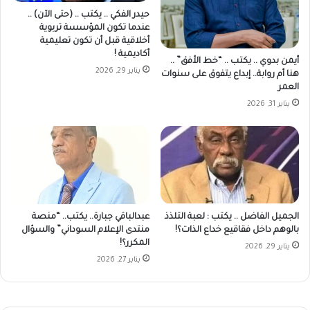
حيدر الفكي .. يكتب .. (حتى الآن) ..
عندما تكون المؤسسة تربوية
أخلاقية قبل أن تكون تعليمية
أكاديمية !
أيمن بدوي .. يكتب .. “خط الأفق” ..
يناير 29, 2026
هنا أم روابة.. إبداع يتفوق على سنوات
العمر
يناير 31, 2026
الجميل الفاضل .. يكتب : لعبة التلذذ
عبدالباقي جبارة.. يكتب.. “منصة
بالوهم داخل فقاقيع خداع الذات؟!
منتدى الإعلام السوداني” والسؤال
المكرر؟!
يناير 29, 2026
يناير 27, 2026