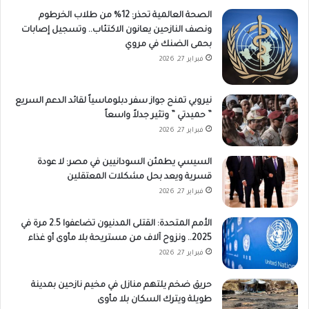
الصحة العالمية تحذر: 12% من طلاب الخرطوم
ونصف النازحين يعانون الاكتئاب.. وتسجيل إصابات
بحمى الضنك في مروي
فبراير 27, 2026
نيروبي تمنح جواز سفر دبلوماسياً لقائد الدعم السريع
” حميدتي ” وتثير جدلاً واسعاً
فبراير 27, 2026
السيسي يطمئن السودانيين في مصر: لا عودة
قسرية ويعد بحل مشكلات المعتقلين
فبراير 27, 2026
الأمم المتحدة: القتلى المدنيون تضاعفوا 2.5 مرة في
2025.. ونزوح آلاف من مستريحة بلا مأوى أو غذاء
فبراير 27, 2026
حريق ضخم يلتهم منازل في مخيم نازحين بمدينة
طويلة ويترك السكان بلا مأوى