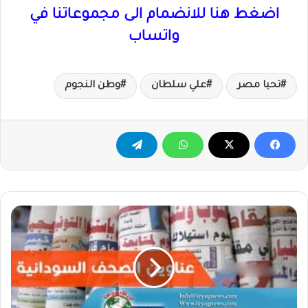
اضغط هنا للانضمام الى مجموعاتنا في
واتساب
تحيا مصر
علي سلطان
وطن النجوم
عناوين
الصحف
السودانية
الصادرة
اليوم
الجمعة
٢٠٢٣/١٢/٢٢م