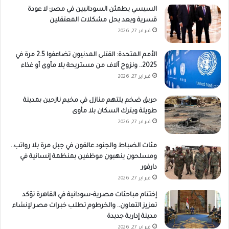
السيسي يطمئن السودانيين في مصر: لا عودة
قسرية ويعد بحل مشكلات المعتقلين
فبراير 27, 2026
الأمم المتحدة: القتلى المدنيون تضاعفوا 2.5 مرة في
2025.. ونزوح آلاف من مستريحة بلا مأوى أو غذاء
فبراير 27, 2026
حريق ضخم يلتهم منازل في مخيم نازحين بمدينة
طويلة ويترك السكان بلا مأوى
فبراير 27, 2026
مئات الضباط والجنود عالقون في جبل مرة بلا رواتب..
ومسلحون ينهبون موظفين بمنظمة إنسانية في
دارفور
فبراير 27, 2026
إختتام مباحثات مصرية–سودانية في القاهرة تؤكد
تعزيز التعاون.. والخرطوم تطلب خبرات مصر لإنشاء
مدينة إدارية جديدة
فبراير 27, 2026