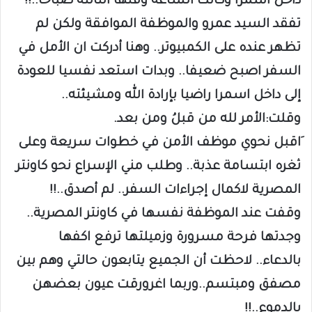
داخل اسمرا وكانت الساعة وقتها الثالثة صباحا..!!
تفقد السيد عمرو والموظفة الموافقة ولكن لم
تظهر عنده على الكمبيوتر.. وهنا أدركت ان الأمل في
السفر اصبح ضعيفا.. وبدات استعد نفسيا للعودة
إلى داخل اسمرا راضيا بإرادة الله ومشيئته..
وقلت:الأمر لله من قبلُ ومن بعد.
َاقبل نحوي موظف الأمن في خطوات سريعة وعلى
ثغره ابتسامة عذبة.. وطلب مني الإسراع نحو كاونتر
المصرية لاكمال إجراءات السفر.. لم أصدق..!!
وقفت عند الموظفة نفسها في كاونتر المصرية..
وجدتها فرحة مسرورة وزميلتها ترفع اكفها
بالدعاء.. لاحظت أن الجميع يتابعون حالتي وهم بين
مصفق ومبتسم..وربما اغرورقت عيون بعضهن
بالدموع..!!