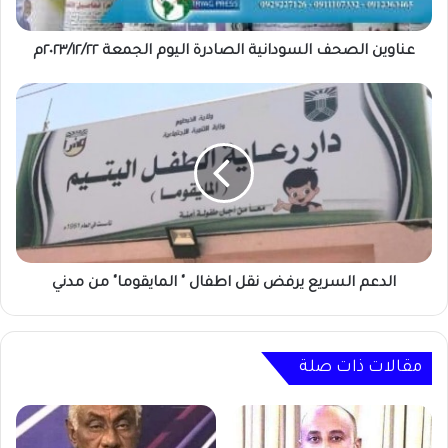
عناوين الصحف السودانية الصادرة اليوم الجمعة ٢٠٢٣/١٢/٢٢م
الدعم
السريع
يرفض
نقل
اطفال
"
المايقوما"
من
مدني
الدعم السريع يرفض نقل اطفال " المايقوما" من مدني
مقالات ذات صلة