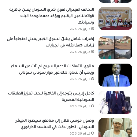
التحالف الفيدرالي لقوى شرق السودان يعلن جاهزية
قواته لتأمين الإقليم ويؤكد دعمه لوحدة البلاد
وسيادتها
فبراير 26, 2026
إضراب شامل يشلّ السوق الكبير بمدني احتجاجاً على
زيادات «مفاجئة» في الجبايات
فبراير 26, 2026
مناوي: انتهاكات الدعم السريع لم تأت من السماء
ويجب أن تتجاوز ذلك عبر حوار سوداني سوداني
فبراير 26, 2026
كامل إدريس يتوجه إلى القاهرة لبحث تعزيز العلاقات
السودانية المصرية
فبراير 26, 2026
وصول موسى هلال إلى مناطق سيطرة الجيش
السوداني.. تطور لافت في المشهد الدارفوري
فبراير 26, 2026