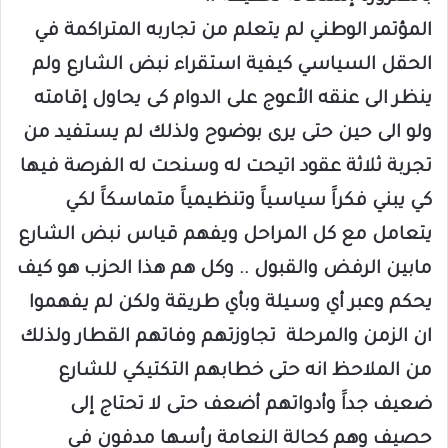
المؤتمر الوطني لم يتعلم من تجاربه المتراكمة في
الحقل السياسي كيفية استقراء نبض الشارع ولم
ينظر الى عنقه الأعوج على الدوام كى يحاول إقامته
ولو الى حين حتى يرى بوضوح ولذلك لم يستفيد من
تجربة ثلاثة عقود اتيحت له وسنحت له الفرصة فيها
كي يبني فكراََ سياسياََ وتنظيمياََ متماسكاََ لكي
يتعامل مع كل المراحل ويفهم قياس نبض الشارع
مابين الرفض والقبول .. وكل هم هذا الحزب هو كيف
يحكم وعبر أي وسيلة وبأي طريقة ولكن لم يفهموا
ان الزمن والمرحلة تجاوزتهم وفاتهم القطار ولذلك
من الملاحظ انه حتى خطابهم التكتيكي للشارع
ضعيف جداََ وأدواتهم أضعف حتى لا تحتاج إلى
حصيف وهم كحالة النعامة رأسها مدفون في