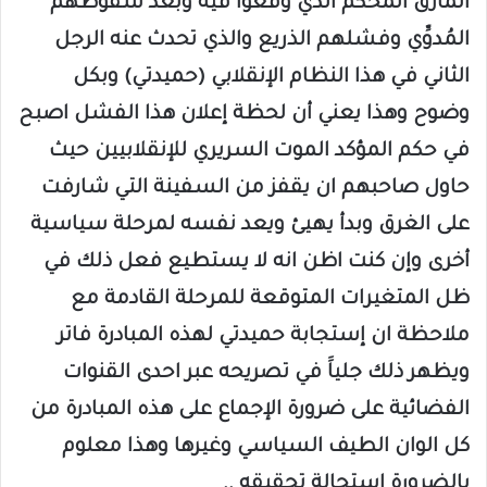
المأزق المحكم الذي وقعوا فيه وبعد سقوطهم
المُدوِّي وفشلهم الذريع والذي تحدث عنه الرجل
الثاني في هذا النظام الإنقلابي (حميدتي) وبكل
وضوح وهذا يعني أن لحظة إعلان هذا الفشل اصبح
في حكم المؤكد الموت السريري للإنقلابيين حيث
حاول صاحبهم ان يقفز من السفينة التي شارفت
على الغرق وبدأ يهيئ ويعد نفسه لمرحلة سياسية
أخرى وإن كنت اظن انه لا يستطيع فعل ذلك في
ظل المتغيرات المتوقعة للمرحلة القادمة مع
ملاحظة ان إستجابة حميدتي لهذه المبادرة فاتر
ويظهر ذلك جلياََ في تصريحه عبر احدى القنوات
الفضائية على ضرورة الإجماع على هذه المبادرة من
كل الوان الطيف السياسي وغيرها وهذا معلوم
بالضرورة إستحالة تحقيقه ..