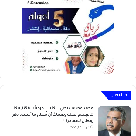
أخر الاخبار
محمد عصمت يحيي .. يكتب .. مرحباً بالعَطّار بيكا
هافيستو لعلك وعساكَ أن تُصلح ما أفسده دهر
رمطان للعمامرة !
فبراير 26, 2026