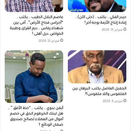
حيدر الفكي .. يكتب .. (حتى الآن) ..
عاصم البلال الطيب .. يكتب ..
إعادة إنتاج الأزمة بوجه آخر !
“أجراس فجاج الأرض”.. أمى بين
شهداء رفاس .. ديم القراى وطيبة
فبراير 15, 2026
الخواض..ديل أهلى !
فبراير 12, 2026
الجميل الفاضل يكتب: البرهان بين
الملموس واللا ملموس؟!
فبراير 6, 2026
أيمن بدوي .. يكتب .. “خط الأفق ” ..
هل لبنك الخرطوم الحق في خصم
أموال من العملاء لصالح صندوق
ضمان الودائع ؟