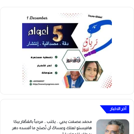
أخر الاخبار
محمد عصمت يحيي .. يكتب .. مرحباً بالعَطّار بيكا
هافيستو لعلك وعساكَ أن تُصلح ما أفسده دهر