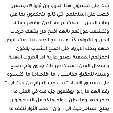
فات على منسوبي هذا الحزب بان ثورة ١٩ ديسمبر
قضت على اسلحتهم التي كانوا يتحكمون بها على
رقاب الناس .. انتهت فزاعة الدين وبانهم حماته
وتكشفت عوراتهم بانهم اقبح من ينتهك حرمات
الدين والشواهد كثيرة ، سلاح العنف تشبعت الارض
منهم بدماء الابرياء حتى اصبح الشباب يلاقون
اجهزتهم القمعية بصدور عارية اما الحروب الاهلية
واشعال الفتن اصبحت غير ذات جدوى ولم تصبح
وسيلة لتحقيق مكاسب ، اما اقتصاديا ما اكتسبوه
على مستوى الافراد ” سيذهب الحرام من حيث اتى ”
رغم أنهم ما زالوا يوظفون جزء منه في الفتن ما
ظهر منها وما بطن .. ولكنها كغعل السحرة ولن
يفلح الساحر حيث اتى .. وان ” عصا الثوار تلقف ما