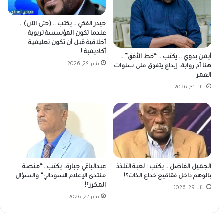
حيدر الفكي .. يكتب .. (حتى الآن) ..
عندما تكون المؤسسة تربوية
أخلاقية قبل أن تكون تعليمية
أكاديمية !
أيمن بدوي .. يكتب .. “خط الأفق” ..
يناير 29, 2026
هنا أم روابة.. إبداع يتفوق على سنوات
العمر
يناير 31, 2026
الجميل الفاضل .. يكتب : لعبة التلذذ
عبدالباقي جبارة.. يكتب.. “منصة
بالوهم داخل فقاقيع خداع الذات؟!
منتدى الإعلام السوداني” والسؤال
المكرر؟!
يناير 29, 2026
يناير 27, 2026