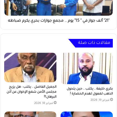
يوم
..
مجمع
جوازات
"21" ألف جواز في " 15" يوم .. مجمع جوازات بحري يكرم ضباطه
بحري
يكرم
ضباطه
مقالات ذات صلة
الجميل الفاضل .. يكتب : هل يزيح
بكري خليفة .. يكتب .. حين يتحول
مجلس الأمن شمع الإخوان عن أذن
الذهب لمعول لهدم الحضارة !
البرهان؟!
فبراير 19, 2026
فبراير 18, 2026