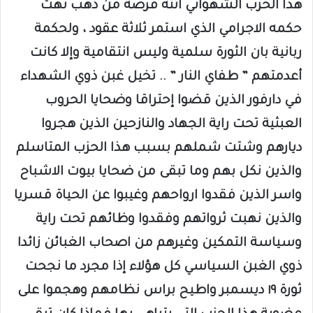
هذا الحزب الشهواني اتته فرصة من ذهب نهت
حكمه الاجرامي الذي استمر ثلاثة عقود ، ولحكمة
ربانية بان الثورة سلمية وليس انتقامية وإلا كانت
أعدمتهم ” طفاي النار ” .. تخيل غبن ذوي الشهداء
في دارفور الذين قضوا إحتراقا وضحايا الحروب
العبثية تحت راية الجهاد والنازحين الذين هجروا
ديارهم وشتت شملهم بسبب هذا الحزب المتاسلم
والذين نكل بهم وما تبقى من ضحايا بيوت الاشباح
واسر الذين فقدوا ارواحهم وغيبوا عن الحياة قسريا
والذين نهبت ثرواتهم وفقدوا وظائهم تحت راية
وسياسة التمكين وغيرهم من اصحاب الغبائن زائدا
ذوي الغبن السياسي كل هؤلاء إذا مجرد ما نجحت
ثورة ١٩ ديسمبر واطيح براس نظامهم وهجموا على