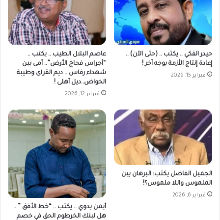
حيدر الفكي .. يكتب .. (حتى الآن) ..
عاصم البلال الطيب .. يكتب ..
إعادة إنتاج الأزمة بوجه آخر !
“أجراس فجاج الأرض”.. أمى بين
شهداء رفاس .. ديم القراى وطيبة
فبراير 15, 2026
الخواض..ديل أهلى !
فبراير 12, 2026
الجميل الفاضل يكتب: البرهان بين
الملموس واللا ملموس؟!
فبراير 6, 2026
أيمن بدوي .. يكتب .. “خط الأفق ” ..
هل لبنك الخرطوم الحق في خصم