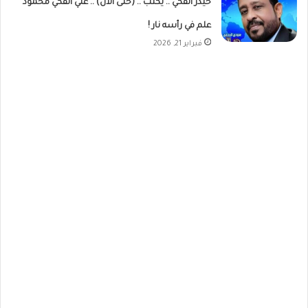
حيدر الفكي .. يكتب .. (حتى الآن) .. علي الفكي محمود
علم في رأسه نار !
فبراير 21, 2026