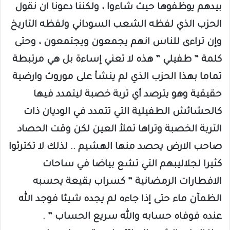
بيدهم يوظفوها حيث شاءوا ، ولكننا دعونا ان نقول
الحزب الذي لفظه الشعب السوداني ولفظه التاريخ
وإن تراءى للناس انهم يجمعون ويجتمعون ، وحتى
كلمة ” طفيلي ” هذه لا تعني إساءة بل هي مرتبطة
تماما بهذا الحزب الذي لم ينشأ على موروث وارضية
حقيقية وهو يترصد أي تربة خصبة ليتمدد فيها
كالحشائش الطفيلية التي تتمدد في الوديان ذات
التربة الخصبة وتراها تملأ العين لكن وقت الحصاد
صاحب الارض يحصد منها الهشيم .. لذلك لا تكترثوا
كثيرا لجلاليبهم التي تشع بياضا في ساحات
الافطارات الرمضانية ” كسراب بقيعة يحسبه
الظمآن ماء حتى إذا جاءه لم يجده شيئا فوجد الله
عنده فوفاه حسابه والله سريع الحساب ” .