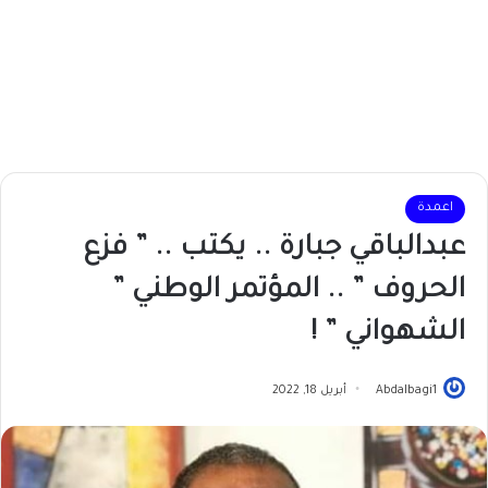
اعمدة
عبدالباقي جبارة .. يكتب .. ” فزع
الحروف ” .. المؤتمر الوطني ”
الشهواني ” !
Abdalbagi1
أبريل 18, 2022