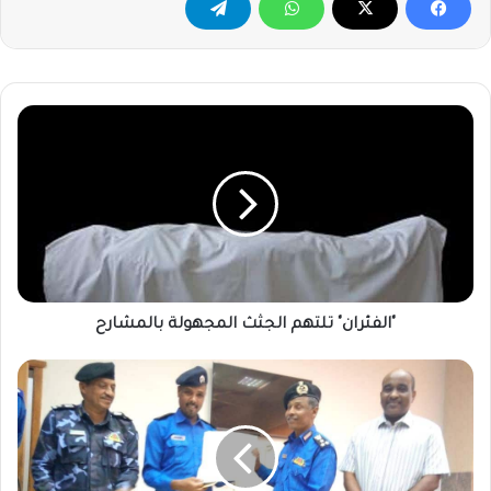
"الفئران"
تلتهم
الجثث
المجهولة
بالمشارح
"الفئران" تلتهم الجثث المجهولة بالمشارح
"21"
ألف
جواز
في
"
15"