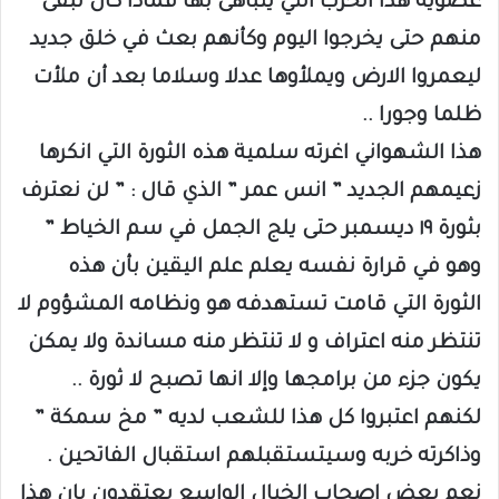
عضوية هذا الحزب التي يتباهى بها فماذا كان تبقى
منهم حتى يخرجوا اليوم وكأنهم بعث في خلق جديد
ليعمروا الارض ويملأوها عدلا وسلاما بعد أن ملأت
ظلما وجورا ..
هذا الشهواني اغرته سلمية هذه الثورة التي انكرها
زعيمهم الجديد ” انس عمر ” الذي قال : ” لن نعترف
بثورة ١٩ ديسمبر حتى يلج الجمل في سم الخياط ”
وهو في قرارة نفسه يعلم علم اليقين بأن هذه
الثورة التي قامت تستهدفه هو ونظامه المشؤوم لا
تنتظر منه اعتراف و لا تنتظر منه مساندة ولا يمكن
يكون جزء من برامجها وإلا انها تصبح لا ثورة ..
لكنهم اعتبروا كل هذا للشعب لديه ” مخ سمكة ”
وذاكرته خربه وسيتستقبلهم استقبال الفاتحين .
نعم بعض اصحاب الخيال الواسع يعتقدون بان هذا