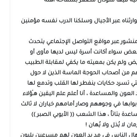
الية فيها سودان مصغر بسماحة أهله
 وتوارثناه عبر الأجيال وسلكنا الدرب نفسه مؤمنين
 منشور عبر مواقع التواصل الإجتماعي يتحدث
عض سواء أكانت أسرة ليس لديها مأوى أو
يض ولم يكن بمعيته ما يكفي لمقابلة الطبيب
هم من أصحاب الحوجة الماسة الذين لا حول
تي تسرد حكايات ينفطر لها القلب وتدمع لها
ون والمساعدة ، أنا أعلم علم اليقين هـٰؤلاء
بوابها في وجوههم وصار أمامهم خياران لا ثالث
عدة بتاتاً ، هذا الشعب (( الأيوبي الصبر ))
 لا يُذل ولا يُهان !
نهال الناس في مد يد العون لهم مسرعين يلبون