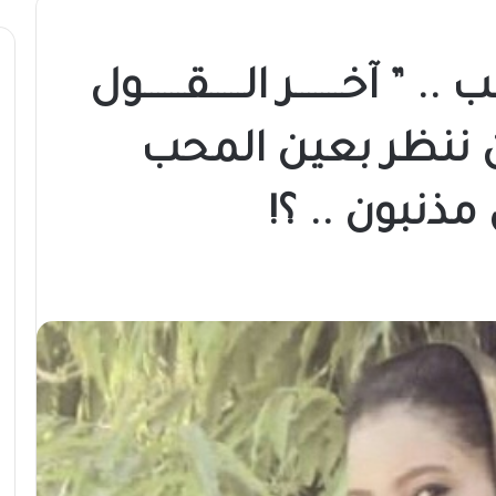
 ” آخـــــــر الـــــقــــــول
حن ننظر بعين المحب
ذنبون .. ؟!