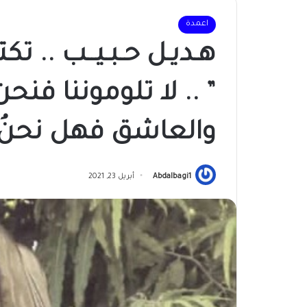
اعمدة
هـديـل حـبـيــب .. تكتب ..
” .. لا تلوموننا فن
والعاشق فهل نحنُ م
Abdalbagi1
أبريل 23, 2021