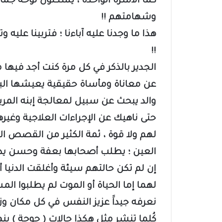
كما الأسرة الواحدة ، يشكلون لوحة جم
وشهامتهم !!
هذا ما وجدنا عليه آباءنا ؛ فتربينا عليه
!!
الجدير بالذكر في كل مرة كنت أجد فيها
عن معاناة ومأساة حقيقية يعيشها الب
والد يبحث عن سبيل لمعالجة إبنه المر
حتى ناهيك عن الإجراءات العلاجية وغير
لهم ولا قوة ، ثمة الكثير من القصص ال
العين ؛ يطلب أصحابها بعفة وحسن يد الع
إن لم تكن حالتهم سيئة وأغلقت الدنيا أ
لهما إما الحياة أو الموت لم يطلبوا المسا
نعرفه جيداََ عزيز النفس في كل مكان وزمان
كُلما تنشر مثل هكذا حالات ( حوجة ) ي