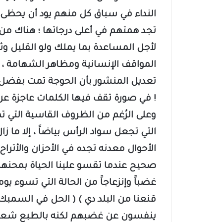
النداء في سباق كل منهم يود أن يحظى با
تجد همتهم في أعلى درجاتها ؛ هناك من
لأجل المساعدة بما يملك ولو القليل وثم
المواقف الإنسانية ومظاهر الشهامة ، 
تعديل المنشور بأن الحوجة تمت بفضل ا
! في صورة تقف فيها الكلمات عاجزة عن
وعلى الرُغم من الظروف القاسية التي تم
التي تجعل سواد الرأس بياضاََ ، إلا ما
الأحوال معدنه تجده في الأحزان والأتراح ق
صحيح عندما تقسو علينا الحياة بمحنها 
غضباََ وإنزعاجاََ من الحالة التي تسوء يو
قنعنا من البلد دي ) ( الحل في السمبك
ينفسون عن غضبهم لكنه بالطبع شعور 