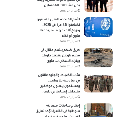
في مصر: لا عودة قسرية ويعد
بحل مشكلات المعتقلين
فبراير 27, 2026
الأمم المتحدة: القتلى المدنيون
تضاعفوا 2.5 مرة في 2025..
ونزوح آلاف من مستريحة بلا
مأوى أو غذاء
فبراير 27, 2026
حريق ضخم يلتهم منازل في
مخيم نازحين بمدينة طويلة
ويترك السكان بلا مأوى
فبراير 27, 2026
مئات الضباط والجنود عالقون
في جبل مرة بلا رواتب..
ومسلحون ينهبون موظفين
بمنظمة إنسانية في دارفور
فبراير 27, 2026
إختتام مباحثات مصرية–
سودانية في القاهرة تؤكد تعزيز
التعاون.. والخرطوم تطلب