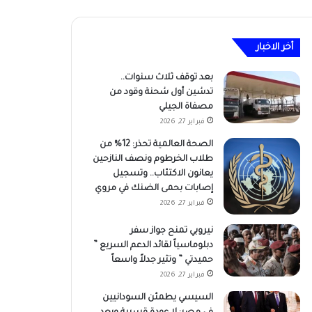
أخر الاخبار
بعد توقف ثلاث سنوات..
تدشين أول شحنة وقود من
مصفاة الجيلي
فبراير 27, 2026
الصحة العالمية تحذر: 12% من
طلاب الخرطوم ونصف النازحين
يعانون الاكتئاب.. وتسجيل
إصابات بحمى الضنك في مروي
فبراير 27, 2026
نيروبي تمنح جواز سفر
دبلوماسياً لقائد الدعم السريع ”
حميدتي ” وتثير جدلاً واسعاً
فبراير 27, 2026
السيسي يطمئن السودانيين