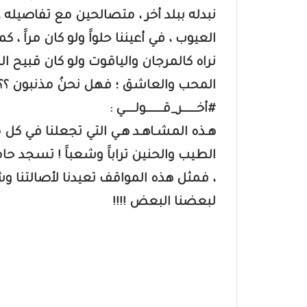
نبدله ببلد أخر ، متصالحين مع تفاصيله
العيوب ، في أعيننا حلواََ ولو كان مراََ ،
نراه كالمرجان والياقوت ولو كان قبيح ال
المحب والعاشق ؛ فهل نحنُ مذنبون ؟؟؟؟
#أخـــــــر_قــــــــولـــــي :
هـذه المشـاهـد هـي التي تجعلنا في كل مرة
الطيب والحنين تراباََ وشعباََ ! تسجد حا
، فمثل هذه المواقف تعيدنا لأصالتنا وش
لبعضنا البعض !!!!