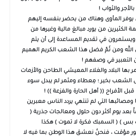
لأجر والثواب !
 يوفر المأوى وهناك من يحضر بنفسه إليهم
ة الكثيرين من يورد مبالغ مالية وغيرها من
ويستمرون في تقديم المساعدة إلى أن يتم
لله ومن ثَمّ فضل هذا الشعب الكريم الهميم
 التعبير في وصفهم !
ر بها البلاد والغلاء المعيشي الطاحن والأزمات
 زال الشعب بخير ؛ مِعطاء ومثمر لم يبدل سوء
بل الأفراح (( أهل الحارة والفزعة )) !
ومصائبها التي لم تنتهي يردد الناس معبرين
ماََ بعد يوم أكثر دون حلول ومعالجات جذرية (
 بس ) ( السمبك فكرة لا تموت ) هكذا
مؤقت ، فنحنُ نعشق هذا الوطن بما فيه لا