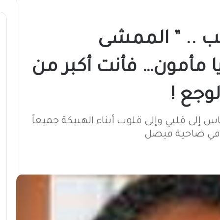
تب .. ” الممشى
 مأمون… فأنت أكبر من
وجع !
س إلى قلبي وإلى قلوب أبناء الهبيكة جميعاً
 في ضاحية فيصل