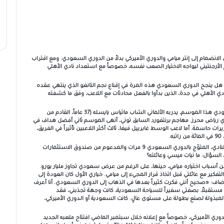
الانضمام إلى إنتر ميامي والدوري الأميركي بدلاً من الدوري السعودي. ومع اقتراب
لأرجنتيني ليواجه الاختيار الصعب نفسه، خصوصاً مع استعداد نادي الأهلي
 هل ينجح الدوري السعودي هذه المرة في إقناع نجم التانغو الذي ينتهي عقده
له مسؤولو نادي الأهلي في جدة، الذين بدأوا بالفعل محادثات مع اللاعب، وفق ما كشفته
الأهلي، بطل آسيا الحالي وصاحب المركز الخامس في الدوري السعودي هذا الموسم، يدربه الألماني الشاب ماتياس يايسله (37 عاماً، القادم من
ئري رياض محرز. مهاجم برنتفورد السابق توني، أنهى الموسم ثاني أفضل هداف في
السعودي بـ23 هدفاً، في حين أضاف محرز 8 أهداف و10 تمريرات حاسمة. أما لاعب الوسط غابرييل فيغا، ثالث أكثر اللاعبين تأثيراً في الفريق،
.
التفاصيل المالية للمفاوضات بين الأهلي وميسي لم تُكشف، إلا أن النادي، المتوّج بالدوري السعودي 9 مرات والمدعوم من صندوق الاستثمارات
السؤال: ما نيات ميسي وعائلته؟
ف ميسي عن أسباب اختياره ميامي، حينها، على الرغم من عرض سعودي تجاوز مليار يورو.
فكير مع عائلتي قبل اتخاذ قرار المجيء إلى ميامي. خياري الأول كان العودة إلى
أضاف: «صحيح أنني فكرت كثيراً بعدها في الذهاب إلى الدوري السعودي. أنا أعرف
مستقبلاً. بصفتي سفيراً للسياحة السعودية، كانت وجهة تجذبني، فقد
لمبذولة لصنع بطولة على مستوى عالٍ. كانت السعودية أو الـدوري الأميركي،
الدوري الأميركي، خصوصاً مع إعلانه خلال سبتمبر الماضي افتتاح ملعبه الجديد