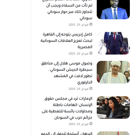
لم تأت من السماء ويجب أن
تتجاوز ذلك عبر حوار سوداني
سوداني
فبراير 26, 2026
كامل إدريس يتوجه إلى القاهرة
لبحث تعزيز العلاقات السودانية
المصرية
فبراير 26, 2026
وصول موسى هلال إلى مناطق
سيطرة الجيش السوداني..
تطور لافت في المشهد
الدارفوري
فبراير 26, 2026
الإمارات ترد في مجلس حقوق
الإنسان: اتهامات باطلة
ومحاولات يائسة للتغطية على
جرائم حرب في السودان
فبراير 26, 2026
البرهان: أسلحة تتدفق إلى الدعم