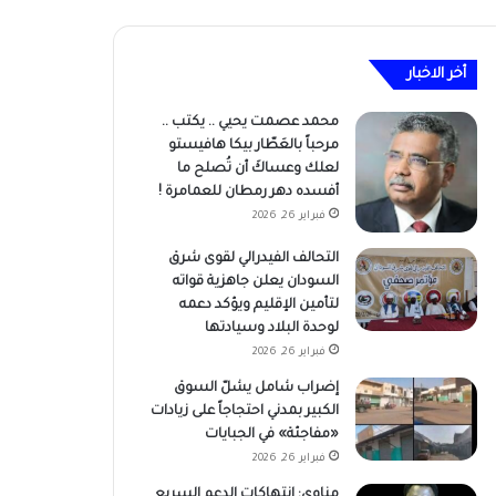
أخر الاخبار
محمد عصمت يحيي .. يكتب ..
مرحباً بالعَطّار بيكا هافيستو
لعلك وعساكَ أن تُصلح ما
أفسده دهر رمطان للعمامرة !
فبراير 26, 2026
التحالف الفيدرالي لقوى شرق
السودان يعلن جاهزية قواته
لتأمين الإقليم ويؤكد دعمه
لوحدة البلاد وسيادتها
فبراير 26, 2026
إضراب شامل يشلّ السوق
الكبير بمدني احتجاجاً على زيادات
«مفاجئة» في الجبايات
فبراير 26, 2026
مناوي: انتهاكات الدعم السريع