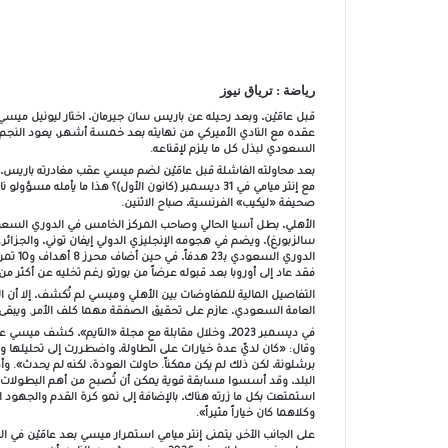
رياضة : ترياق نيوز
قبل عامَيْن، وبعد رحيله عن باريس سان جيرمان، اختار ليونيل ميسي 
عقده مع النادي الأميركي من نهايته بعد خمسة أشهر، يعود النجم ا
السعودي لبذل كل ما يلزم لإقناعه.
بعد محاولته الفاشلة قبل عامَيْن لضم ميسي عقب مغادرته باريس،
مع إنتر ميامي في 31 ديسمبر (كانون الأول)؟ هذا ما يأم
صحيفة «ليكيب» الفرنسية، صباح الاثنين.
سالزبورغ)، ويضم في هجومه الإنجليزي الدولي إيفان توني، والجزا
الدوري 
فقد عاد إلى أوروبا بعد قبوله عرضاً من بورتو رغم تخليه عن أكثر من 90 في المائة من راتبه
العامة السعودي، عازم على تحقيق الصفقة مهما كلف الأمر. ويبقى 
في ديسمبر 2023، وخلال مقابلة مع مجلة «التايم»، كش
وقال: «كان لديّ عدة خيارات على الطاولة، واضطررت إلى تحليلها والت
برشلونة، لكن ذلك لم يكن ممكناً. حاولت العودة، لكنه لم يحدث». و
البلد، وقد أسسوا مسابقة قوية يمكن أن تُصبح من أهم البطولات 
استمتعت بكل ما زرته هناك، بالإضافة إلى نمو كرة القدم والجهود ا
وكلاهما كان خياراً مثيراً».
على الجانب الآخر، يتمنى إنتر ميامي استمرار ميسي بعد عامَيْن في 