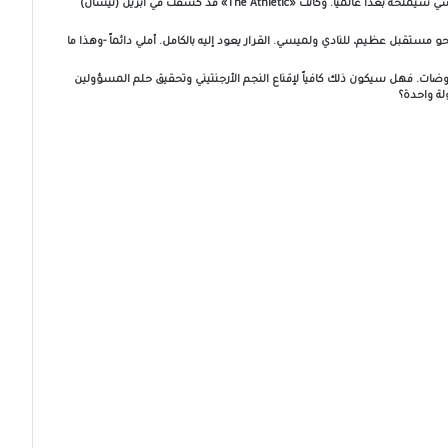
«ميامي فريدوم بارك» في 2026، وهو حدث يرى النادي أن وجود ميسي سيمنحه بُعداً عالمياً. وكانت «The Athletic» قد كشفت في أبريل (نيسان)
مستقبل عظيم، للنادي ولميسي. القرار يعود إليه بالكامل. أملي دائماً -وهذا ما
ضات. فهل سيكون ذلك كافياً لإقناع النجم الأرجنتيني وتحقيق حلم المسؤولين
لة واحدة؟