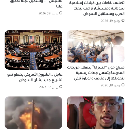
..
تأسيس ” .. وتشكيل لجنة تحقيق
تكشف لقاءات بين قيادات إسلامية
الموت
عليا
سودانية ومستشار ترامب لبحث
يوجع
يونيو 19, 2026
الحرب ومستقبل السودان
الأحياء
يونيو 19, 2026
صراع حول “السرايا” بدنقلا.. خريجات
المدرسة يتهمن جهات رسمية
عاجل .. الشيوخ الأمريكي يخطو نحو
بتحويلها إلى متحف والوزارة تنفي
تشريع جديد بشأن السودان
يونيو 18, 2026
يونيو 17, 2026