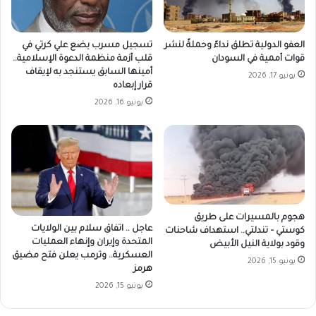
العفو الدولية تطلق نداءً وحملةً لنشر
تسجيل مسرب يضع علي كرتي في
قوات أممية في السودان
قلب أزمة منظمة الدعوة الإسلامية..
أمينها السابق يستنجد به لإيقاف
يونيو 17, 2026
قرار إبعاده
يونيو 16, 2026
هجوم بالمسيرات على طريق
عاجل .. اتفاق سلام بين الولايات
كوستي – تندلتي.. استهداف شاحنات
المتحدة وإيران وإنهاء العمليات
وقود بولاية النيل الأبيض
العسكرية.. وترمب يعلن فتح مضيق
يونيو 15, 2026
هرمز
يونيو 15, 2026