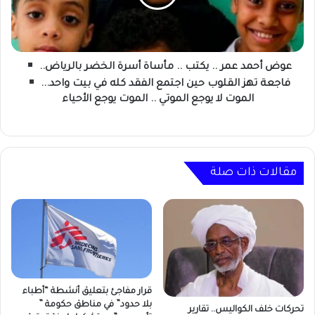
..
مأساة
أسرة
الخضر
بالرياض..
عوض أحمد عمر .. يكتب .. مأساة أسرة الخضر بالرياض..
فاجعة تهز القلوب حين اجتمع الفقد كله في بيت واحد...
فاجعة
الموت لا يوجع الموتي .. الموت يوجع الأحياء
تهز
القلوب
حين
اجتمع
الفقد
مقالات ذات صلة
كله
في
بيت
واحد...
الموت
لا
يوجع
قرار مفاجئ بتعليق أنشطة “أطباء
الموتي
بلا حدود” في مناطق حكومة ”
تحركات خلف الكواليس.. تقارير