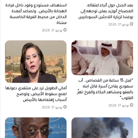
بعد الجدل حول أنباء اعتقاله..
استهداف مستودع وقود داخل قيادة
المصباح أبوزيد يعلن توجهه إلى
الهجانة بالأبيض.. وتصاعد أعمدة
يوغندا لزيارة اللاجئين السودانيين
الدخان من محيط الفرقة الخامسة
مشاة
يونيو 17, 2026
يونيو 17, 2026
“قبل 15 ساعة من القصاص.. أب
سعودي يفاجئ أسرة قاتل ابنه
أماني الطويل ترد على منتقدي دعوتها
بالعفو ومشاهد البكاء والفرح تهزّ
لمنع سقوط الأبيض: وتوضح
القلوب”
أسباب إهتمامها بالأبيض
يونيو 17, 2026
يونيو 17, 2026