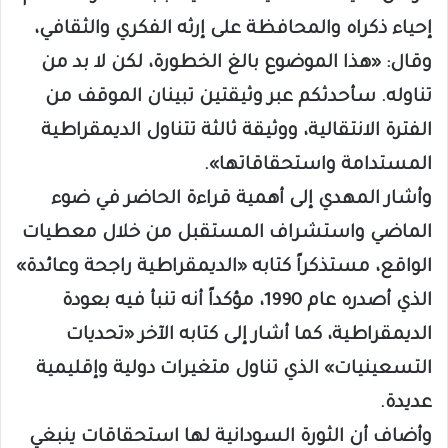
إحياء ذكراه والمحافظة على إرثه الفكري والثقافي،
وقال: «هذا الموضوع بالغ الخطورة، لكن لا بد من
تناوله. سأحدثكم عبر وثيقتين تبينان الموقف من
الفترة الانتقالية، ووثيقة ثالثة تتناول الديمقراطية
المستدامة واستحقاقاتها».
وأشار المهدي إلى أهمية قراءة الحاضر في ضوء
الماضي واستشراف المستقبل من خلال معطيات
الواقع، مستذكراً كتابه «الديمقراطية راجحة وعائدة»
الذي أصدره عام 1990، مؤكداً أنه تنبأ فيه بعودة
الديمقراطية، كما أشار إلى كتابه الآخر «تحديات
التسعينيات» الذي تناول متغيرات دولية وإقليمية
عديدة.
وأضاف أن الثورة السودانية لها استحقاقات ينبغي