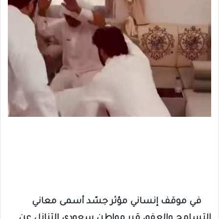
في موقف إنساني مؤثر جسّد أسمى معاني
التسامح والعفو، قرر مواطن سعودي التنازل عن