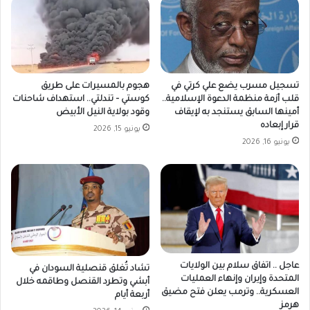
تسجيل مسرب يضع علي كرتي في
هجوم بالمسيرات على طريق
قلب أزمة منظمة الدعوة الإسلامية..
كوستي – تندلتي.. استهداف شاحنات
أمينها السابق يستنجد به لإيقاف
وقود بولاية النيل الأبيض
قرار إبعاده
يونيو 15, 2026
يونيو 16, 2026
عاجل .. اتفاق سلام بين الولايات
تشاد تُغلق قنصلية السودان في
المتحدة وإيران وإنهاء العمليات
أبشي وتطرد القنصل وطاقمه خلال
العسكرية.. وترمب يعلن فتح مضيق
أربعة أيام
هرمز