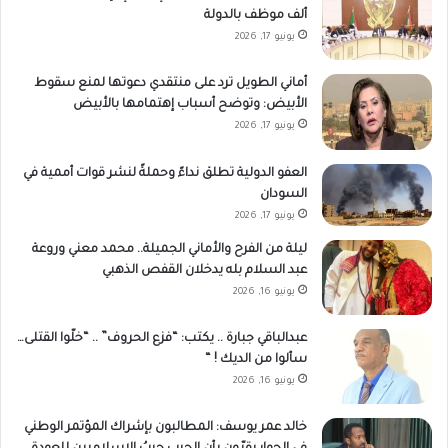
ألف موظف بالدولة
يونيو 17, 2026
أماني الطويل ترد على منتقدي دعوتها لمنع سقوط
الأبيض: وتوضح أسباب إهتمامها بالأبيض
يونيو 17, 2026
العفو الدولية تطلق نداءً وحملةً لنشر قوات أممية في
السودان
يونيو 17, 2026
ليلة من الفرح والأماني الجميلة.. محمد معني وروعة
عبد السلام بله يدخلان القفص الذهبي
يونيو 16, 2026
عبدالباقي جبارة .. يكتب: “فزع الحروف” .. “خلّوا القتلى…
سألوا من الديك ! “
يونيو 16, 2026
خالد عمر يوسف: المطالبون بإشراك المؤتمر الوطني