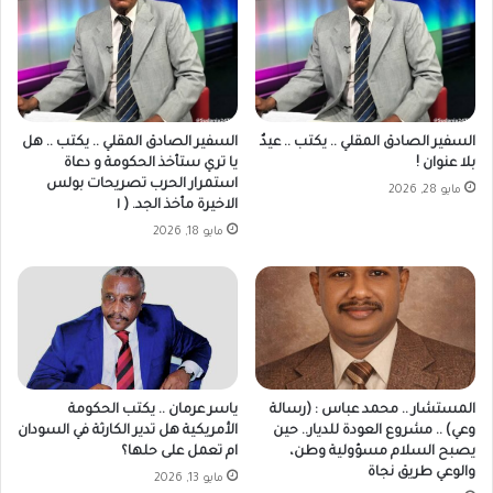
السفير الصادق المقلي .. يكتب .. عيدٌ
السفير الصادق المقلي .. يكتب .. هل
بلا عنوان !
يا تري ستأخذ الحكومة و دعاة
استمرار الحرب تصريحات بولس
مايو 28, 2026
الاخيرة مأخذ الجد. ( ١
مايو 18, 2026
المستشار .. محمد عباس : (رسالة
ياسر عرمان .. يكتب الحكومة
وعي) .. مشروع العودة للديار.. حين
الأمريكية هل تدير الكارثة في السودان
يصبح السلام مسؤولية وطن،
ام تعمل على حلها؟
والوعي طريق نجاة
مايو 13, 2026