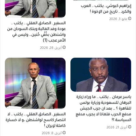
إبراهيم كبوشي.. يكتب .. العرب
والكرد .. تاريخ من الإخوة !
مايو 3, 2026
السفير . الصادق المقلي .. يكتب ..
عودة وفد المالية وبنك السودان من
واشنطن بخُفّي حُنين… وليس في
الأمر عجب (1)
أبريل 28, 2026
ياسر عرمان .. يكتب .. ما وراء زيارة
البرهان للسعودية وزيارة بولس
للقاهرة ؟ … بعد ان جرب الجيش
السفير . الصادق المقلي .. يكتب .. لا
مدفع الحرب فلماذا لا يجرب مدفع
انتصار كاسح لواشنطن ،و لا خسارة
السياسة ؟!
كاملة لإيران !
أبريل 21, 2026
أبريل 8, 2026