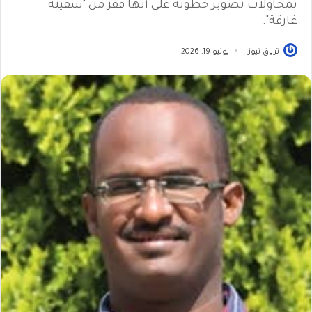
بمحاولات تصوير خطوته على أنها قفز من "سفينة
غارقة".
ترياق نيوز
يونيو 19, 2026