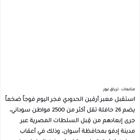
متابعات : ترياق نيوز
استقبل معبر أرقين الحدودي فجر اليوم فوجاً ضخماً
يضم 26 حافلة تقل أكثر من 2500 مواطن سوداني،
جرى إبعادهم من قِبل السلطات المصرية عبر
مدينة إدفو بمحافظة أسوان، وذلك في أعقاب