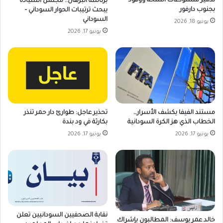
تدمير مستودعات أسلحة ووقود
برئاسة البرهان.. مجلس السيادة
بجنوب دارفور
يبحث ترتيبات الحوار السوداني –
السوداني
يونيو 18, 2026
يونيو 17, 2026
مستند الفيفا يكشف الأسرار…
تحذير عاجل: طوارئ دار حمر تنذر
الخطاب الذي هز الكرة السودانية
بكارثة في ود بندة
يونيو 17, 2026
يونيو 17, 2026
نقابة الصحفيين السودانيين تعلن
خالد عمر يوسف: المطالبون بإشراك