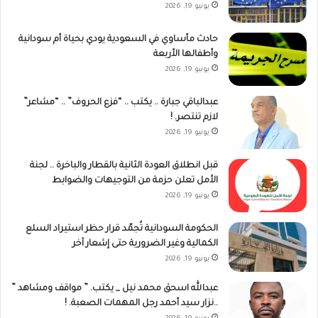
يونيو 19, 2026
حادث مأساوي في السعودية يودي بحياة أم سودانية
وأطفالها الأربعة
يونيو 19, 2026
عبدالباقي جبارة .. يكتب .. “فزع الحروف” .. “مشاعر”
لازم تنتصر. !
يونيو 19, 2026
قبل انطلاق العودة الثانية بالقطار والباخرة .. لجنة
الأمل تعلن حزمة من التوجيهات والضوابط
يونيو 19, 2026
الحكومة السودانية تُجمّد قرار حظر استيراد السلع
الكمالية وغير الضرورية حتى إشعار آخر
يونيو 19, 2026
عبدالله اسحق محمد نيل _ يكتب. ” مواقف ومشاهد ”
..نزار سيد أحمد رجل المهمات الصعبة. !