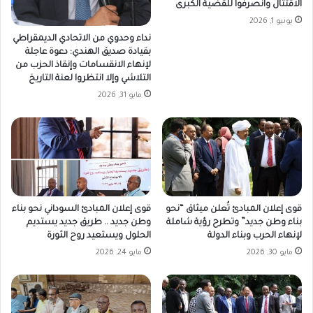
الاقتتال وانصرفوا للقضية الكبرى
يونيو 1, 2026
نداء وحدوي من الاتحادي الديمقراطي
بقيادة صديق الهندي: دعوة عاجلة
لإنهاء الانقسامات وإنقاذ الحزب من
التلاشي وإلا انتظروا لعنة التاريخ
مايو 31, 2026
قوى إعلان المبادئ تُعلن ميثاق “نحو
قوى إعلان المبادئ السوداني نحو بناء
بناء وطن جديد” وتطرح رؤية شاملة
وطن جديد .. طريق جديد يستديم
لإنهاء الحرب وبناء الدولة
الحلول ويستعيد روح الثورة
مايو 30, 2026
مايو 24, 2026