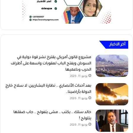
أخر الاخبار
مشروع قانون أمريكي يقترح نشر قوة دولية في
السودان ويفتح الباب لعقوبات واسعة على أطراف
الحرب وداعميها
يونيو 11, 2026
بعد أحداث الأنصاري .. نظارة البشاريين: لا سلاح خارج
الدولة بأراضينا..
يونيو 11, 2026
خالد سلك .. يكتب .. مشى يتفولح .. جاب ضقلها
يتلولح !
يونيو 11, 2026