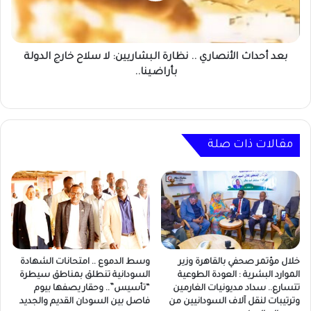
لا
سلاح
خارج
الدولة
بعد أحداث الأنصاري .. نظارة البشاريين: لا سلاح خارج الدولة
بأراضينا..
بأراضينا..
مقالات ذات صلة
خلال مؤتمر صحفي بالقاهرة وزير
وسط الدموع .. امتحانات الشهادة
الموارد البشرية : العودة الطوعية
السودانية تنطلق بمناطق سيطرة
تتسارع.. سداد مديونيات الغارمين
“تأسيس”.. وحقار يصفها بيوم
وترتيبات لنقل آلاف السودانيين من
فاصل بين السودان القديم والجديد