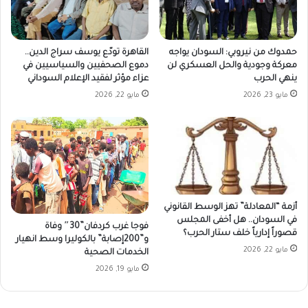
حمدوك من نيروبي: السودان يواجه
القاهرة تودّع يوسف سراج الدين..
معركة وجودية والحل العسكري لن
دموع الصحفيين والسياسيين في
ينهي الحرب
عزاء مؤثر لفقيد الإعلام السوداني
مايو 23, 2026
مايو 22, 2026
أزمة “المعادلة” تهز الوسط القانوني
في السودان.. هل أخفى المجلس
فوجا غرب كردفان”30″ وفاة
قصوراً إدارياً خلف ستار الحرب؟
و”200إصابة” بالكوليرا وسط انهيار
مايو 22, 2026
الخدمات الصحية
مايو 19, 2026