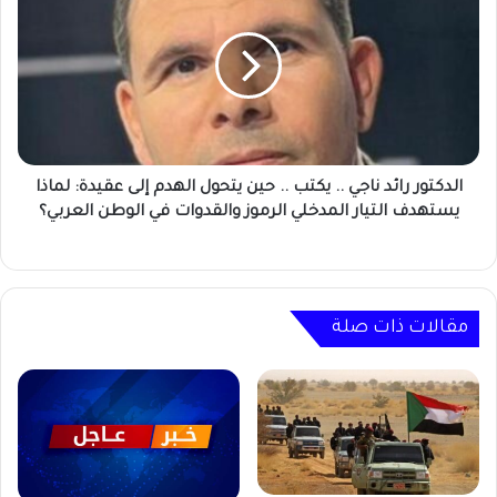
ناجي
..
يكتب
..
حين
يتحول
الهدم
إلى
الدكتور رائد ناجي .. يكتب .. حين يتحول الهدم إلى عقيدة: لماذا
عقيدة:
يستهدف التيار المدخلي الرموز والقدوات في الوطن العربي؟
لماذا
يستهدف
التيار
المدخلي
الرموز
مقالات ذات صلة
والقدوات
في
الوطن
العربي؟