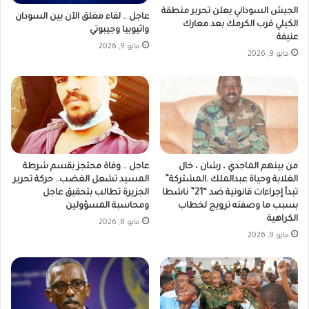
الجيش السوداني يعلن تحرير منطقة
عاجل .. لقاء مغلق الآن بين السودان
الكيلي قرب الكرمك بعد معارك
واثيوبيا وجيبوتي
عنيفة
مايو 9, 2026
مايو 9, 2026
من بينهم الماجدي ، رشان ، خال
عاجل .. وفاة محتجز بقسم شرطة
الغلابة وحياة عبدالملك .المشتركة”
المسيد تشعل الغضب.. حركة تحرير
تبدأ إجراءات قانونية ضد “21” ناشطا
الجزيرة تطالب بتحقيق عاجل
بسبب ما وصفته ترويج لخطاب
ومحاسبة المسؤولين
الكراهية
مايو 8, 2026
مايو 9, 2026