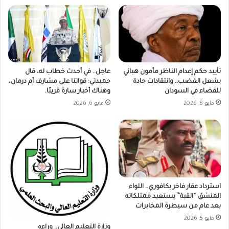
تأييد حكم إعدام الناظر مأمون هباني
عاجل.. في أحدث خطاب له، قال
يشعل الغضب.. وانتقادات حادة
حميدتي: قواتنا على مشارف أم درمان،
للقضاء في السودان
وهناك أخبار سارة قريبًا.
مايو 8, 2026
مايو 6, 2026
استرداد عقار فاخر بكافوري.. اللواء
المنشق “القبة” يستعيد ممتلكاته
بعد عام من سيطرة المخابرات
مايو 5, 2026
وزارة التعليم العالي.. وراءه