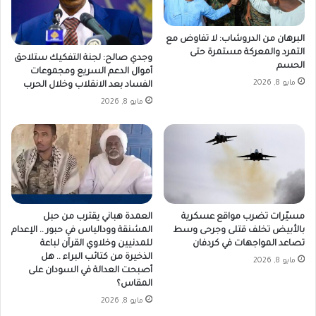
البرهان من الدروشاب: لا تفاوض مع
التمرد والمعركة مستمرة حتى
وجدي صالح: لجنة التفكيك ستلاحق
الحسم
أموال الدعم السريع ومجموعات
مايو 8, 2026
الفساد بعد الانقلاب وخلال الحرب
مايو 8, 2026
مسيّرات تضرب مواقع عسكرية
العمدة هباني يقترب من حبل
بالأبيض تخلف قتلى وجرحى وسط
المشنقة وودالياس في حبور .. الإعدام
تصاعد المواجهات في كردفان
للمدنيين وخلاوي القرآن لباعة
الذخيرة من كتائب البراء .. هل
مايو 8, 2026
أصبحت العدالة في السودان على
المقاس؟
مايو 8, 2026