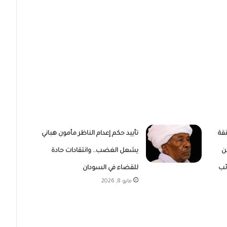
قة
تأييد حكم إعدام الناظر مأمون هباني
ن
يشعل الغضب.. وانتقادات حادة
ئب
للقضاء في السودان
مايو 8, 2026