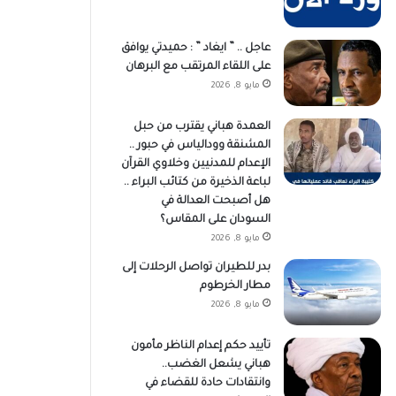
عاجل .. ” ايغاد ” : حميدتي يوافق
على اللقاء المرتقب مع البرهان
مايو 8, 2026
العمدة هباني يقترب من حبل
المشنقة وودالياس في حبور ..
الإعدام للمدنيين وخلاوي القرآن
لباعة الذخيرة من كتائب البراء ..
هل أصبحت العدالة في
السودان على المقاس؟
مايو 8, 2026
بدر للطيران تواصل الرحلات إلى
مطار الخرطوم
مايو 8, 2026
تأييد حكم إعدام الناظر مأمون
هباني يشعل الغضب..
وانتقادات حادة للقضاء في