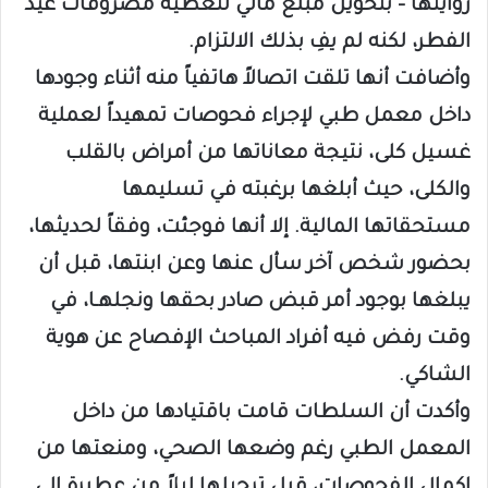
روايتها – بتحويل مبلغ مالي لتغطية مصروفات عيد
الفطر، لكنه لم يفِ بذلك الالتزام.
وأضافت أنها تلقت اتصالاً هاتفياً منه أثناء وجودها
داخل معمل طبي لإجراء فحوصات تمهيداً لعملية
غسيل كلى، نتيجة معاناتها من أمراض بالقلب
والكلى، حيث أبلغها برغبته في تسليمها
مستحقاتها المالية. إلا أنها فوجئت، وفقاً لحديثها،
بحضور شخص آخر سأل عنها وعن ابنتها، قبل أن
يبلغها بوجود أمر قبض صادر بحقها ونجلهـا، في
وقت رفض فيه أفراد المباحث الإفصاح عن هوية
الشاكي.
وأكدت أن السلطات قامت باقتيادها من داخل
المعمل الطبي رغم وضعها الصحي، ومنعتها من