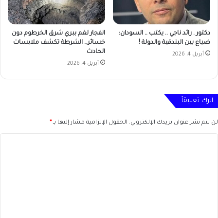
دكتور . رائد ناجي .. يكتب .. السودان:
انفجار لغم ببري شرق الخرطوم دون
ضياع بين البندقية والدولة !
خسائر… الشرطة تكشف ملابسات
الحادث
أبريل 4, 2026
أبريل 4, 2026
اترك تعليقاً
لن يتم نشر عنوان بريدك الإلكتروني.
الحقول الإلزامية مشار إليها بـ
*
ا
ل
ت
ع
ل
ي