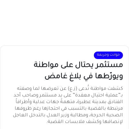
حوادث وجريمة
مستثمر يحتال على مواطنة
ويورّطها في بلاغ غامض
كشفت مواطنة تُدعى (ز.ع) عن تعرضها لما وصفته
بـ”عملية احتيال معقدة” على يد مستثمر وصاحب أحد
الفنادق بمدينة عطبرة، متهمةً جهات عدلية وأطرافاً
مرتبطة بالقضية بالتسبب في احتجازها رغم ظروفها
الصحية الحرجة، ومطالبة وزير العدل بالتدخل العاجل
لإنصافها وكشف ملابسات القضية.