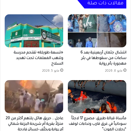
مقالات ذات صلة
انتشال جثمان أربعينية بعد 6
«تسعة طويلة» تقتحم مدرسة
ساعات من سقوطها في بئر
وتنهب المعلمات تحت تهديد
مهجورة بأم روابة
السلاح
مايو 6, 2026
مايو 5, 2026
مأساة قبالة طبرق: مصرع 17 لاجئاً
عاجل .. حريق هائل يلتهم أكثر من 20
سودانياً في غرق قارب ونداءات لوقف
منزلاً بقرية أم شريحة البزغة شمالي
“رحلات الموت”
أم روابة ويخلّف خسائر فادحة