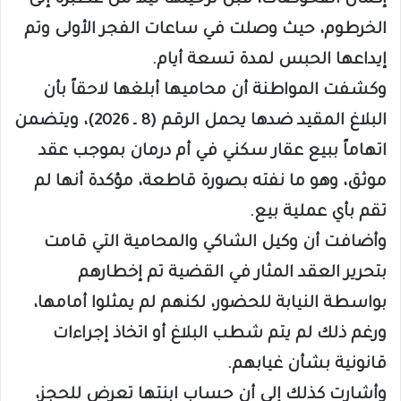
إكمال الفحوصات، قبل ترحيلها ليلاً من عطبرة إلى
الخرطوم، حيث وصلت في ساعات الفجر الأولى وتم
إيداعها الحبس لمدة تسعة أيام.
وكشفت المواطنة أن محاميها أبلغها لاحقاً بأن
البلاغ المقيد ضدها يحمل الرقم (8 ـ 2026)، ويتضمن
اتهاماً ببيع عقار سكني في أم درمان بموجب عقد
موثق، وهو ما نفته بصورة قاطعة، مؤكدة أنها لم
تقم بأي عملية بيع.
وأضافت أن وكيل الشاكي والمحامية التي قامت
بتحرير العقد المثار في القضية تم إخطارهم
بواسطة النيابة للحضور، لكنهم لم يمثلوا أمامها،
ورغم ذلك لم يتم شطب البلاغ أو اتخاذ إجراءات
قانونية بشأن غيابهم.
وأشارت كذلك إلى أن حساب ابنتها تعرض للحجز،