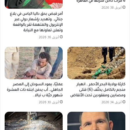
6 مرات داخل منزلها في القاهرة
أبريل 18, 2026
أمر قبض بحق داليا الياس في بلاغ
جنائي.. وتهديد بإشعار دولي عبر
الإنتربول والمتهمة تقر بالواقعة
وتعلن تعاونها مع النيابة
أبريل 16, 2026
كارثة بولاية البحر الأحمر .. انهيار
عمليًا، يعود السودان إلى العصر
منجم بالكامل يخلّف (6) قتلى
الجاهلي.. أب يدفن ابنته ذات العشرة
ومصابين ومفقودين تحت الأنقاض
شهور حيّة ب نيالا .
أبريل 14, 2026
أبريل 10, 2026