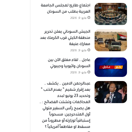
اجتماع طارئ لمجلس الجامعة
العربية بطلب من السودان
مايو 9, 2026
الجيش السوداني يعلن تحرير
منطقة الكيلي قرب الكرمك بعد
معارك عنيفة
مايو 9, 2026
عاجل .. لقاء مغلق الآن بين
السودان واثيوبيا وجيبوتي
مايو 9, 2026
عبدالرحمن الامين .. يكشف ..
بعد إقرار شميم ” بعدم الذنب ”
وتحديد 23 يونيو لبدء
المحاكمات وتشتت الفضائح : ..
هل يصبح رأس السفير متولي
أول المتدحرجين: مسحوباً
إستباقياُ لوزارته أو مطروداً من
مسقط او مقاطعاً أمريكياً ؟