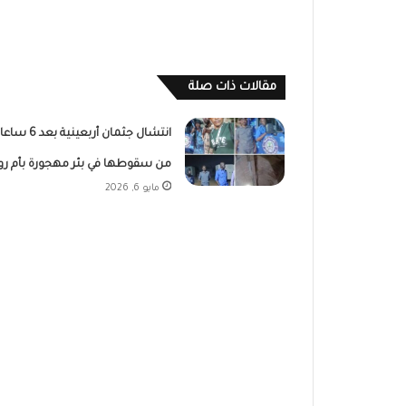
مقالات ذات صلة
انتشال جثمان أربعينية بعد
من سقوطها في بئر مهجورة بأم روا
مايو 6, 2026