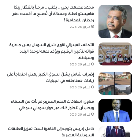
محمد عصمت يحيي .. يكتب .. مرحباً بالعَطّار بيكا
هافيستو لعلك وعساكَ أن تُصلح ما أفسده دهر
رمطان للعمامرة !
فبراير 26, 2026
التحالف الفيدرالي لقوى شرق السودان يعلن جاهزية
قواته لتأمين الإقليم ويؤكد دعمه لوحدة البلاد
وسيادتها
فبراير 26, 2026
إضراب شامل يشلّ السوق الكبير بمدني احتجاجاً على
زيادات «مفاجئة» في الجبايات
فبراير 26, 2026
مناوي: انتهاكات الدعم السريع لم تأت من السماء
ويجب أن تتجاوز ذلك عبر حوار سوداني سوداني
فبراير 26, 2026
كامل إدريس يتوجه إلى القاهرة لبحث تعزيز العلاقات
السودانية المصرية