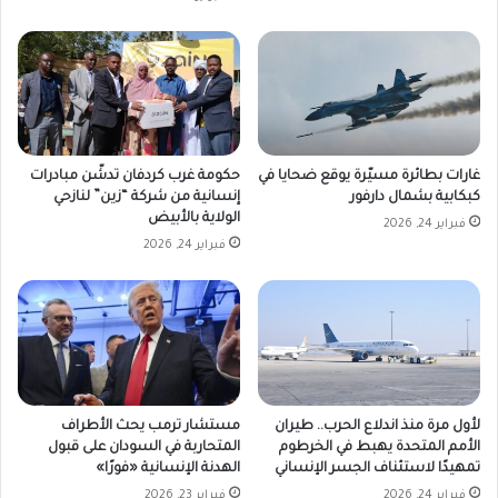
غارات بطائرة مسيّرة يوقع ضحايا في
حكومة غرب كردفان تدشّن مبادرات
كبكابية بشمال دارفور
إنسانية من شركة “زين” لنازحي
الولاية بالأبيض
فبراير 24, 2026
فبراير 24, 2026
لأول مرة منذ اندلاع الحرب.. طيران
مستشار ترمب يحث الأطراف
الأمم المتحدة يهبط في الخرطوم
المتحاربة في السودان على قبول
تمهيدًا لاستئناف الجسر الإنساني
الهدنة الإنسانية «فورًا»
فبراير 24, 2026
فبراير 23, 2026