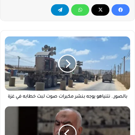
بالصور..
نتنياهو
يوجه
بنشر
مكبرات
صوت
لبث
خطابه
في
غزة
بالصور.. نتنياهو يوجه بنشر مكبرات صوت لبث خطابه في غزة
قيادي
في
حماس
يعلن..
مفاوضات