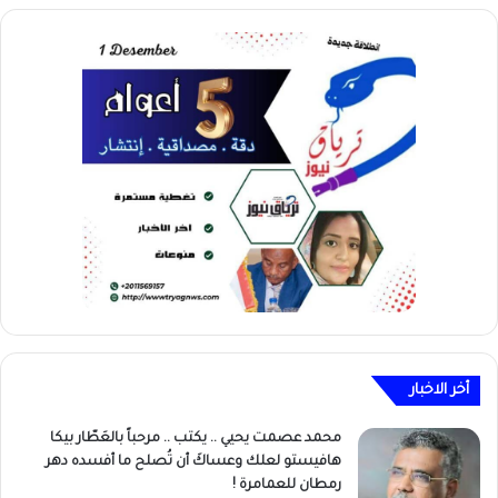
أخر الاخبار
محمد عصمت يحيي .. يكتب .. مرحباً بالعَطّار بيكا
هافيستو لعلك وعساكَ أن تُصلح ما أفسده دهر
رمطان للعمامرة !