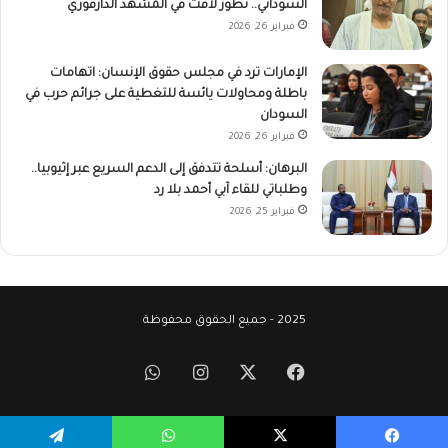
السوداني.. تطور لافت في المشهد الدارفوري
فبراير 26, 2026
الإمارات ترد في مجلس حقوق الإنسان: اتهامات
باطلة ومحاولات يائسة للتغطية على جرائم حرب في
السودان
فبراير 26, 2026
البرهان: أسلحة تتدفق إلى الدعم السريع عبر إثيوبيا..
وطلباتي للقاء آبي أحمد بلا رد
فبراير 25, 2026
2025 - جميع الحقوق محفوظة
‫X
فيسبوك
انستقرام
واتساب