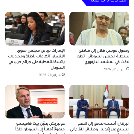
مقالات ذات صلة
وصول موسى هلال إلى مناطق
الإمارات ترد في مجلس حقوق
سيطرة الجيش السوداني.. تطور
الإنسان: اتهامات باطلة ومحاولات
لافت في المشهد الدارفوري
يائسة للتغطية على جرائم حرب في
السودان
فبراير 26, 2026
فبراير 26, 2026
غوتيريش يعيّن بيكا هافيستو
البرهان: أسلحة تتدفق إلى الدعم
مبعوثاً أممياً إلى السودان خلفاً
السريع عبر إثيوبيا.. وطلباتي للقاء آبي