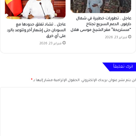
عاجل .. تطورات خطيرة في شمال
دارفور… الدعم السريع تجتاح
عاجل .. تشاد تغلق حدودها مع
“مستريحة” مقر الشيخ موسى هلال
السودان حتى إشعار آخر وتتوعد بالرد
على أي خرق
فبراير 23, 2026
فبراير 23, 2026
اترك تعليقاً
لن يتم نشر عنوان بريدك الإلكتروني.
الحقول الإلزامية مشار إليها بـ
*
ا
ل
ت
ع
ل