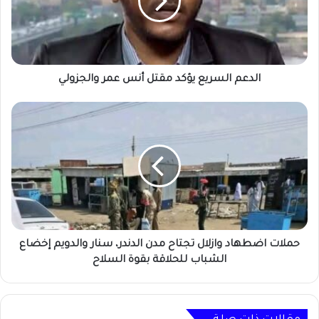
أنس
عمر
والجزولي
الدعم السريع يؤكد مقتل أنس عمر والجزولي
حملات
اضطهاد
وازلال
تجتاح
مدن
الدندر،
سنار
والدويم
إخضاع
الشباب
حملات اضطهاد وازلال تجتاح مدن الدندر، سنار والدويم إخضاع
للحلاقة
الشباب للحلاقة بقوة السلاح
بقوة
السلاح