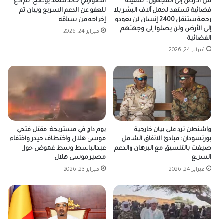
من الأرض إلى المجهول.. سفينة
الصوارمي خالد سعد يوضح: لم أدعُ
فضائية تستعد لحمل آلاف البشر بلا
للعفو عن الدعم السريع وبيان تم
رجعة ستنقل 2400 إنسان لن يعودو
إخراجه من سياقه
إلى الأرض ولن يصلوا إلى وجهتهم
فبراير 24, 2026
الفضائية
فبراير 24, 2026
واشنطن ترد على بيان خارجية
يوم دامٍ في مستريحة: مقتل فتحي
بورتسودان: مبادئ الاتفاق الشامل
موسى هلال واختطاف حيدر واختفاء
صيغت بالتنسيق مع البرهان والدعم
عبدالباسط وسط غموض حول
السريع
مصير موسى هلال
فبراير 24, 2026
فبراير 23, 2026