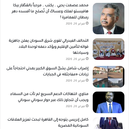
محمد عصمت يحيي .. يكتب .. مرحباً بالعَطّار بيكا
هافيستو لعلك وعساكَ أن تُصلح ما أفسده دهر
رمطان للعمامرة !
فبراير 26, 2026
التحالف الفيدرالي لقوى شرق السودان يعلن جاهزية
قواته لتأمين الإقليم ويؤكد دعمه لوحدة البلاد
وسيادتها
فبراير 26, 2026
إضراب شامل يشلّ السوق الكبير بمدني احتجاجاً على
زيادات «مفاجئة» في الجبايات
فبراير 26, 2026
مناوي: انتهاكات الدعم السريع لم تأت من السماء
ويجب أن تتجاوز ذلك عبر حوار سوداني سوداني
فبراير 26, 2026
كامل إدريس يتوجه إلى القاهرة لبحث تعزيز العلاقات
السودانية المصرية