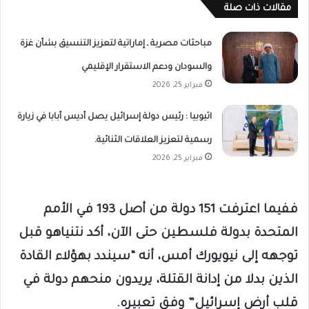
مقالات ذات صلة
مباحثات مصرية ـ إماراتية لتعزيز التنسيق بشأن غزة
والسودان ودعم الاستقرار الإقليمي
فبراير 25, 2026
اثيوبيا : رئيس دولة إسرائيل يصل أديس أبابا في زيارة
رسمية لتعزيز العلاقات الثنائية.
فبراير 25, 2026
ففيما اعترفت 151 دولة من أصل 193 في الأمم
المتحدة بدولة فلسطين حتى الآن، أكد نتنياهو قبل
توجهه إلى نيويورك أمس، أنه “سيندد بهؤلاء القادة
الذين بدلا من إدانة القتلة، يريدون منحهم دولة في
قلب أرض إسرائيل” وفق تعبيره.