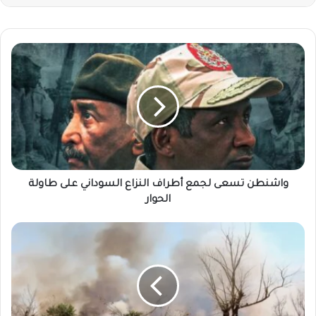
واشنطن
تسعى
لجمع
أطراف
النزاع
السوداني
على
طاولة
الحوار
واشنطن تسعى لجمع أطراف النزاع السوداني على طاولة
الحوار
عقب
هجوم
جديد..
الجيش
السوداني
يستعيد