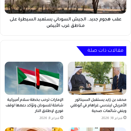
السيطرة
على
مناطق
غرب
عقب هجوم جديد.. الجيش السوداني يستعيد السيطرة على
الأبيض
مناطق غرب الأبيض
مقالات ذات صلة
محمد بن زايد يستقبل السيناتور
الإمارات ترحب بخطة سلام أميركية
الأمريكي ليندسي غراهام في أبوظبي
شاملة للسودان وتؤكد دعمها لوقف
وينفي شائعات صحية
فوري لإطلاق النار
فبراير 18, 2026
فبراير 8, 2026