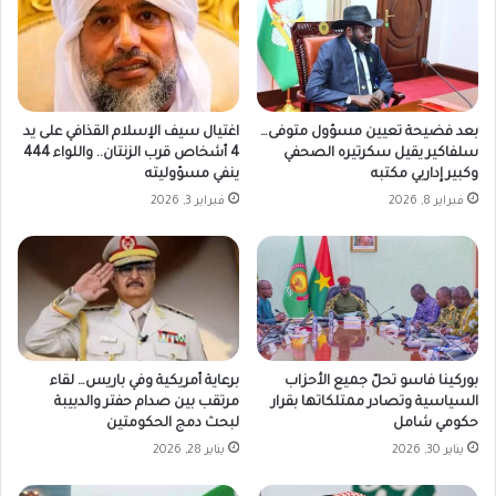
بعد فضيحة تعيين مسؤول متوفى…
اغتيال سيف الإسلام القذافي على يد
سلفاكير يقيل سكرتيره الصحفي
4 أشخاص قرب الزنتان.. واللواء 444
وكبير إداريي مكتبه
ينفي مسؤوليته
فبراير 8, 2026
فبراير 3, 2026
بوركينا فاسو تحلّ جميع الأحزاب
برعاية أمريكية وفي باريس… لقاء
السياسية وتصادر ممتلكاتها بقرار
مرتقب بين صدام حفتر والدبيبة
حكومي شامل
لبحث دمج الحكومتين
يناير 30, 2026
يناير 28, 2026