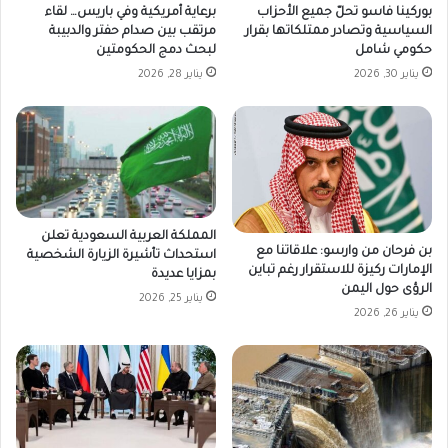
بوركينا فاسو تحلّ جميع الأحزاب
برعاية أمريكية وفي باريس… لقاء
السياسية وتصادر ممتلكاتها بقرار
مرتقب بين صدام حفتر والدبيبة
حكومي شامل
لبحث دمج الحكومتين
يناير 30, 2026
يناير 28, 2026
المملكة العربية السعودية تعلن
بن فرحان من وارسو: علاقاتنا مع
استحداث تأشيرة الزيارة الشخصية
الإمارات ركيزة للاستقرار رغم تباين
بمزايا عديدة
الرؤى حول اليمن
يناير 25, 2026
يناير 26, 2026