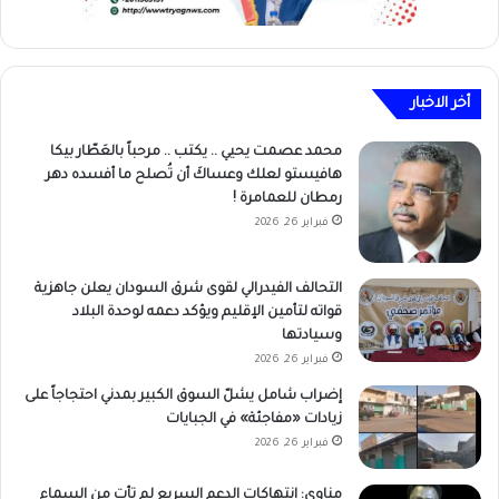
أخر الاخبار
محمد عصمت يحيي .. يكتب .. مرحباً بالعَطّار بيكا
هافيستو لعلك وعساكَ أن تُصلح ما أفسده دهر
رمطان للعمامرة !
فبراير 26, 2026
التحالف الفيدرالي لقوى شرق السودان يعلن جاهزية
قواته لتأمين الإقليم ويؤكد دعمه لوحدة البلاد
وسيادتها
فبراير 26, 2026
إضراب شامل يشلّ السوق الكبير بمدني احتجاجاً على
زيادات «مفاجئة» في الجبايات
فبراير 26, 2026
مناوي: انتهاكات الدعم السريع لم تأت من السماء