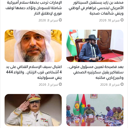
محمد بن زايد يستقبل السيناتور
الإمارات ترحب بخطة سلام أميركية
الأمريكي ليندسي غراهام في أبوظبي
شاملة للسودان وتؤكد دعمها لوقف
وينفي شائعات صحية
فوري لإطلاق النار
فبراير 18, 2026
فبراير 8, 2026
بعد فضيحة تعيين مسؤول متوفى…
اغتيال سيف الإسلام القذافي على يد
سلفاكير يقيل سكرتيره الصحفي
4 أشخاص قرب الزنتان.. واللواء 444
وكبير إداريي مكتبه
ينفي مسؤوليته
فبراير 8, 2026
فبراير 3, 2026