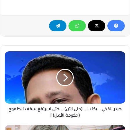
حيدر
الفكي
..
يكتب
..
(حتى
الآن)
..
حتى
لا
حيدر الفكي .. يكتب .. (حتى الآن) .. حتى لا يرتفع سقف الطموح
يرتفع
(حكومة الأمل) !
سقف
الطموح
الشرع