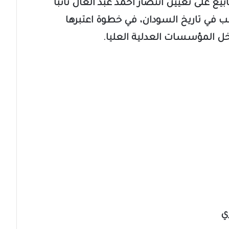
يع على تعيين انتصار أحمد عبد العال نائبًا
صب في تاريخ السودان، في خطوة اعتبرها
داخل المؤسسات العدلية العليا.
ي