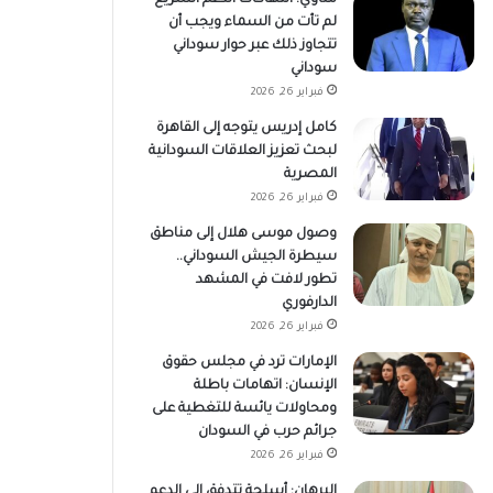
لم تأت من السماء ويجب أن
تتجاوز ذلك عبر حوار سوداني
سوداني
فبراير 26, 2026
كامل إدريس يتوجه إلى القاهرة
لبحث تعزيز العلاقات السودانية
المصرية
فبراير 26, 2026
وصول موسى هلال إلى مناطق
سيطرة الجيش السوداني..
تطور لافت في المشهد
الدارفوري
فبراير 26, 2026
الإمارات ترد في مجلس حقوق
الإنسان: اتهامات باطلة
ومحاولات يائسة للتغطية على
جرائم حرب في السودان
فبراير 26, 2026
البرهان: أسلحة تتدفق إلى الدعم