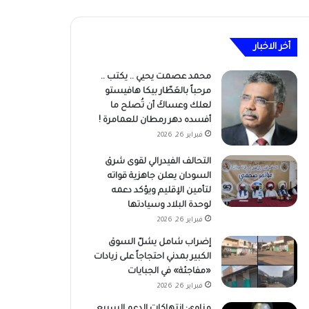
أخر الاخبار
محمد عصمت يحيي .. يكتب ..
مرحباً بالعَطّار بيكا هافيستو
لعلك وعساكَ أن تُصلح ما
أفسده دهر رمطان للعمامرة !
فبراير 26, 2026
التحالف الفيدرالي لقوى شرق
السودان يعلن جاهزية قواته
لتأمين الإقليم ويؤكد دعمه
لوحدة البلاد وسيادتها
فبراير 26, 2026
إضراب شامل يشلّ السوق
الكبير بمدني احتجاجاً على زيادات
«مفاجئة» في الجبايات
فبراير 26, 2026
مناوي: انتهاكات الدعم السريع