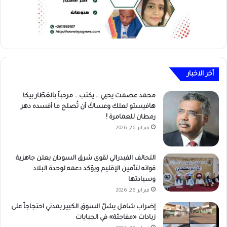
أخر الاخبار
محمد عصمت يحيي .. يكتب .. مرحباً بالعَطّار بيكا
هافيستو لعلك وعساكَ أن تُصلح ما أفسده دهر
رمطان للعمامرة !
فبراير 26, 2026
التحالف الفيدرالي لقوى شرق السودان يعلن جاهزية
قواته لتأمين الإقليم ويؤكد دعمه لوحدة البلاد
وسيادتها
فبراير 26, 2026
إضراب شامل يشلّ السوق الكبير بمدني احتجاجاً على
زيادات «مفاجئة» في الجبايات