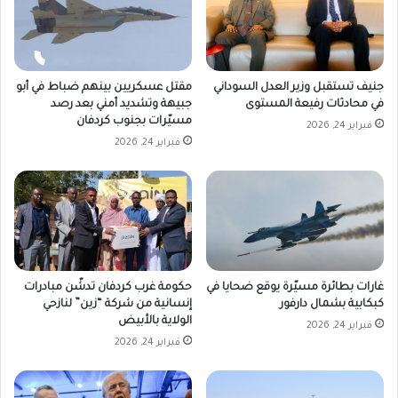
جنيف تستقبل وزير العدل السوداني
مقتل عسكريين بينهم ضباط في أبو
في محادثات رفيعة المستوى
جبيهة وتشديد أمني بعد رصد
مسيّرات بجنوب كردفان
فبراير 24, 2026
فبراير 24, 2026
غارات بطائرة مسيّرة يوقع ضحايا في
حكومة غرب كردفان تدشّن مبادرات
كبكابية بشمال دارفور
إنسانية من شركة “زين” لنازحي
الولاية بالأبيض
فبراير 24, 2026
فبراير 24, 2026