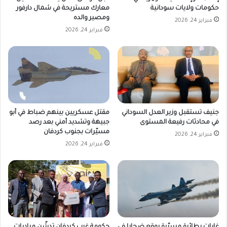
حكومات ولايات سودانية
معارك مستريحة في شمال دارفور
ومصير والده
فبراير 24, 2026
فبراير 24, 2026
جنيف تستقبل وزير العدل السوداني
مقتل عسكريين بينهم ضباط في أبو
في محادثات رفيعة المستوى
جبيهة وتشديد أمني بعد رصد
مسيّرات بجنوب كردفان
فبراير 24, 2026
فبراير 24, 2026
غارات بطائرة مسيّرة يوقع ضحايا في
حكومة غرب كردفان تدشّن مبادرات