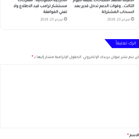
الطينة تشهد اشتباكات عنيفة لليوم
الخارجية السودانية : مقترحات
الثالث… وقوات الدعم تدخل قدير بعد
مستشار ترامب قيد الاطلاع ولا
انسحاب المشتركة
تعني الموافقة
فبراير 23, 2026
فبراير 23, 2026
اترك تعليقاً
لن يتم نشر عنوان بريدك الإلكتروني.
الحقول الإلزامية مشار إليها بـ
*
ا
ل
ت
ع
ل
ي
ق
*
الاسم
*