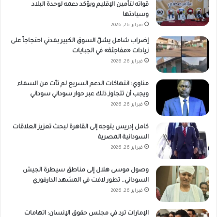
قواته لتأمين الإقليم ويؤكد دعمه لوحدة البلاد
وسيادتها
فبراير 26, 2026
إضراب شامل يشلّ السوق الكبير بمدني احتجاجاً على
زيادات «مفاجئة» في الجبايات
فبراير 26, 2026
مناوي: انتهاكات الدعم السريع لم تأت من السماء
ويجب أن تتجاوز ذلك عبر حوار سوداني سوداني
فبراير 26, 2026
كامل إدريس يتوجه إلى القاهرة لبحث تعزيز العلاقات
السودانية المصرية
فبراير 26, 2026
وصول موسى هلال إلى مناطق سيطرة الجيش
السوداني.. تطور لافت في المشهد الدارفوري
فبراير 26, 2026
الإمارات ترد في مجلس حقوق الإنسان: اتهامات