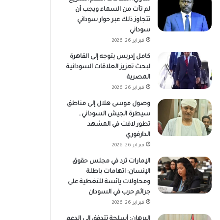
لم تأت من السماء ويجب أن
تتجاوز ذلك عبر حوار سوداني
سوداني
فبراير 26, 2026
كامل إدريس يتوجه إلى القاهرة
لبحث تعزيز العلاقات السودانية
المصرية
فبراير 26, 2026
وصول موسى هلال إلى مناطق
سيطرة الجيش السوداني..
تطور لافت في المشهد
الدارفوري
فبراير 26, 2026
الإمارات ترد في مجلس حقوق
الإنسان: اتهامات باطلة
ومحاولات يائسة للتغطية على
جرائم حرب في السودان
فبراير 26, 2026
البرهان: أسلحة تتدفق إلى الدعم