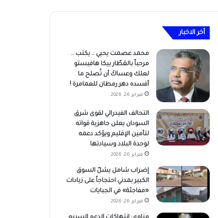
أخر الاخبار
محمد عصمت يحيي .. يكتب ..
مرحباً بالعَطّار بيكا هافيستو
لعلك وعساكَ أن تُصلح ما
أفسده دهر رمطان للعمامرة !
فبراير 26, 2026
التحالف الفيدرالي لقوى شرق
السودان يعلن جاهزية قواته
لتأمين الإقليم ويؤكد دعمه
لوحدة البلاد وسيادتها
فبراير 26, 2026
إضراب شامل يشلّ السوق
الكبير بمدني احتجاجاً على زيادات
«مفاجئة» في الجبايات
فبراير 26, 2026
مناوي: انتهاكات الدعم السريع