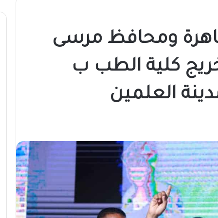
قاهرة ومحافظ مرسى
يج كلية الطب ب
دينة العلمين