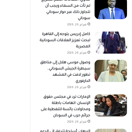
لم تأت من السماء ويجب أن
تتجاوز ذلك عبر حوار سوداني
سوداني
فبراير 26, 2026
كامل إدريس يتوجه إلى القاهرة
لبحث تعزيز العلاقات السودانية
المصرية
فبراير 26, 2026
وصول موسى هلال إلى مناطق
سيطرة الجيش السوداني..
تطور لافت في المشهد
الدارفوري
فبراير 26, 2026
الإمارات ترد في مجلس حقوق
الإنسان: اتهامات باطلة
ومحاولات يائسة للتغطية على
جرائم حرب في السودان
فبراير 26, 2026
البرهان: أسلحة تتدفق إلى الدعم