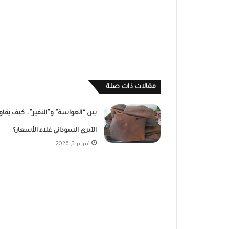
مقالات ذات صلة
بين “العواسة” و”النفير”.. كيف يقاو
الآبري السوداني غلاء الأسعار؟
فبراير 3, 2026