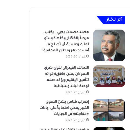
أخر الاخبار
محمد عصمت يحيي .. يكتب ..
مرحباً بالعَطّار بيكا هافيستو
لعلك وعساكَ أن تُصلح ما
أفسده دهر رمطان للعمامرة !
فبراير 26, 2026
التحالف الفيدرالي لقوى شرق
السودان يعلن جاهزية قواته
لتأمين الإقليم ويؤكد دعمه
لوحدة البلاد وسيادتها
فبراير 26, 2026
إضراب شامل يشلّ السوق
الكبير بمدني احتجاجاً على زيادات
«مفاجئة» في الجبايات
فبراير 26, 2026
مناوي: انتهاكات الدعم السريع