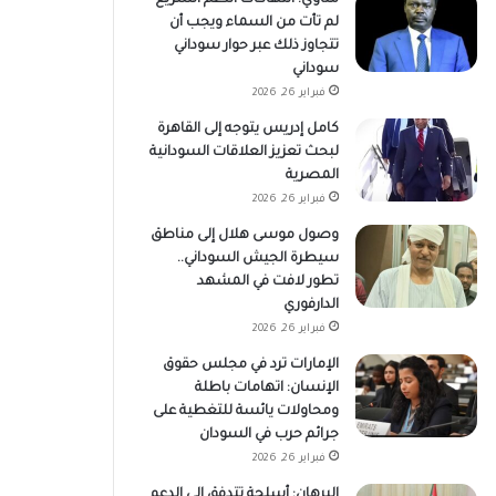
لم تأت من السماء ويجب أن
تتجاوز ذلك عبر حوار سوداني
سوداني
فبراير 26, 2026
كامل إدريس يتوجه إلى القاهرة
لبحث تعزيز العلاقات السودانية
المصرية
فبراير 26, 2026
وصول موسى هلال إلى مناطق
سيطرة الجيش السوداني..
تطور لافت في المشهد
الدارفوري
فبراير 26, 2026
الإمارات ترد في مجلس حقوق
الإنسان: اتهامات باطلة
ومحاولات يائسة للتغطية على
جرائم حرب في السودان
فبراير 26, 2026
البرهان: أسلحة تتدفق إلى الدعم