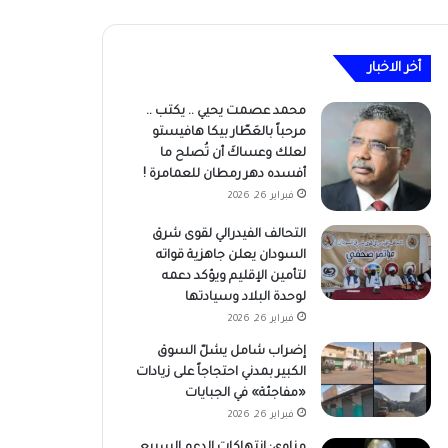
أخر الاخبار
محمد عصمت يحيي .. يكتب ..
مرحباً بالعَطّار بيكا هافيستو
لعلك وعساكَ أن تُصلح ما
أفسده دهر رمطان للعمامرة !
فبراير 26, 2026
التحالف الفيدرالي لقوى شرق
السودان يعلن جاهزية قواته
لتأمين الإقليم ويؤكد دعمه
لوحدة البلاد وسيادتها
فبراير 26, 2026
إضراب شامل يشلّ السوق
الكبير بمدني احتجاجاً على زيادات
«مفاجئة» في الجبايات
فبراير 26, 2026
مناوي: انتهاكات الدعم السريع